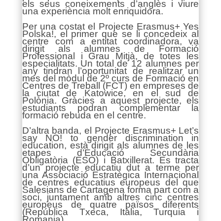
els seus coneixements d’anglès i viure
una experiència molt enriquidora.
Per una costat el Projecte Erasmus+ Yes
Polska!, el primer que se li concedeix al
centre com a entitat coordinadora, va
dirigit als alumnes de Formació
Professional i Grau Mitjà, de totes les
especialitats. Un total de 12 alumnes per
any tindran l’oportunitat de realitzar un
mes del mòdul de 2º curs de Formació en
Centres de Treball (FCT) en empreses de
la ciutat de Katowice, en el sud de
Polònia. Gràcies a aquest projecte, els
estudiants podran complementar la
formació rebuda en el centre.
D’altra banda, el Projecte Erasmus+ Let’s
say NO! to gender discrimination in
education, està dirigit als alumnes de les
etapes d’Educació Secundària
Obligatòria (ESO) i Batxillerat. Es tracta
d’un projecte educatiu dut a terme per
una Associació Estratègica Internacional
de centres educatius europeus del que
Salesians de Cartagena forma part com a
soci, juntament amb altres cinc centres
europeus de quatre països diferents
(República Txeca, Itàlia, Turquia i
Romania).