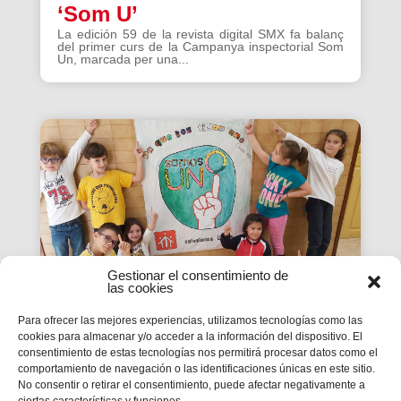
‘Som U’
La edición 59 de la revista digital SMX fa balanç
del primer curs de la Campanya inspectorial Som
Un, marcada per una...
Gestionar el consentimiento de
las cookies
Para ofrecer las mejores experiencias, utilizamos tecnologías como las
cookies para almacenar y/o acceder a la información del dispositivo. El
La Revista SMX 59 hace
consentimiento de estas tecnologías nos permitirá procesar datos como el
comportamiento de navegación o las identificaciones únicas en este sitio.
balance del primer curso de
No consentir o retirar el consentimiento, puede afectar negativamente a