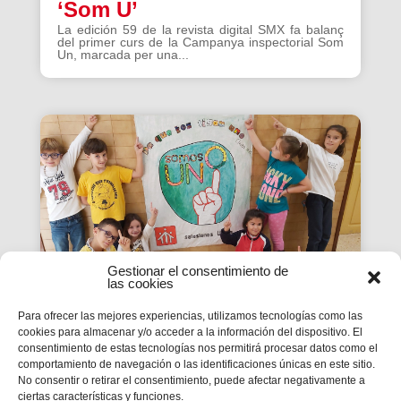
‘Som U’
La edición 59 de la revista digital SMX fa balanç
del primer curs de la Campanya inspectorial Som
Un, marcada per una...
Gestionar el consentimiento de
las cookies
Para ofrecer las mejores experiencias, utilizamos tecnologías como las
cookies para almacenar y/o acceder a la información del dispositivo. El
La Revista SMX 59 hace
consentimiento de estas tecnologías nos permitirá procesar datos como el
comportamiento de navegación o las identificaciones únicas en este sitio.
balance del primer curso de
No consentir o retirar el consentimiento, puede afectar negativamente a
'Somos Uno'
ciertas características y funciones.