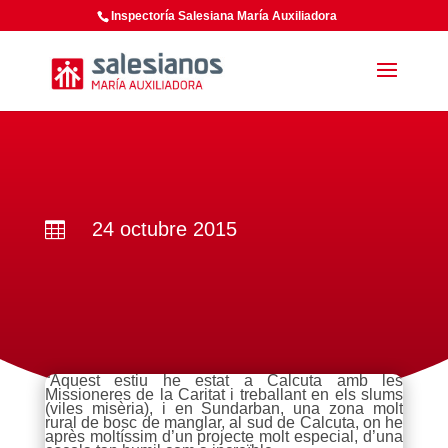
Inspectoría Salesiana María Auxiliadora
24 octubre 2015

“Aquest estiu he estat a Calcuta amb les
Missioneres de la Caritat i treballant en els slums
(viles misèria), i en Sundarban, una zona molt
rural de bosc de manglar, al sud de Calcuta, on he
après moltíssim d’un projecte molt especial, d’una