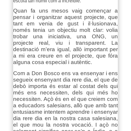
escola tan humil com a increïble.
Quan fa uns mesos vaig començar a
pensar i organitzar aquest projecte, que
tant em venia de gust i il·lusionava,
només tenia un objectiu molt clar: volia
trobar una iniciativa, una ONG, un
projecte real, viu i transparent. La
destinació m’era igual, allò important per
a mi era creure en el projecte, que fóra
alguna cosa especial i autèntic.
Com a Don Bosco ens va ensenyar i ens
segueix ensenyant dia rere dia, el que de
debò importa és estar al costat dels qui
més ens necessiten, dels qui més ho
necessiten. Açò és en el que creiem com
a educadors salesians, allò que amb tant
entusiasme intentem aprendre i ensenyar
dia rere dia en la nostra casa salesiana,
el que mou la nostra vocació. I açò no