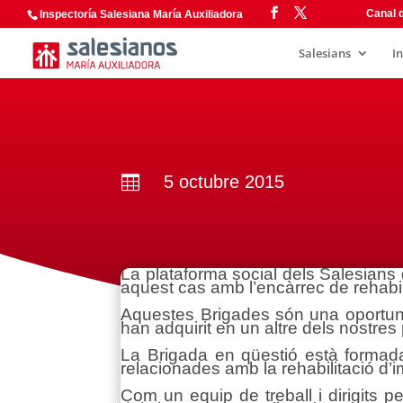
Canal d
Inspectoría Salesiana María Auxiliadora
Salesians
I
5 octubre 2015

La plataforma social dels Salesians 
aquest cas amb l’encàrrec de rehabili
Aquestes Brigades són una oportunita
han adquirit en un altre dels nostres p
La Brigada en qüestió està formada
relacionades amb la rehabilitació d’im
Com un equip de treball i dirigits p