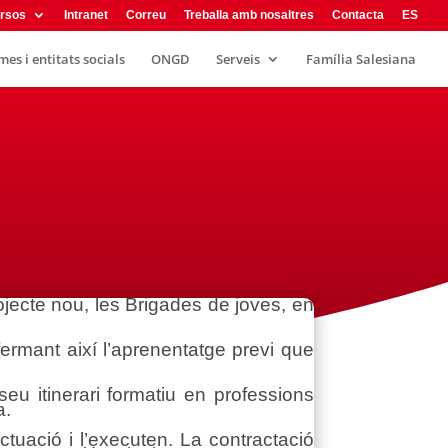
rsos
Intranet
Correu
Treballa amb nosaltres
Contacta
ES
es i entitats socials
ONGD
Serveis
Família Salesiana
ojecte nou, les Brigades de joves, en
fermant així l’aprenentatge previ que
u itinerari formatiu en professions
a.
ctuació i l’executen. La contractació