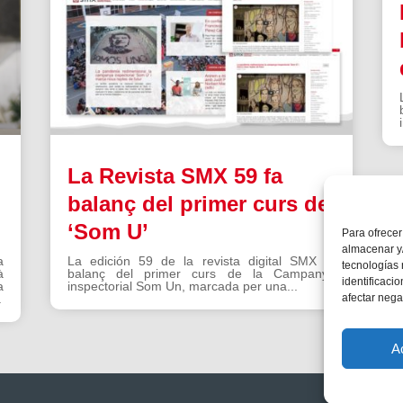
La Revista SMX 59 fa
balanç del primer curs de
‘Som U’
Para ofrecer
almacenar y/
a
La edición 59 de la revista digital SMX fa
tecnologías
à
balanç del primer curs de la Campanya
identificaci
a
inspectorial Som Un, marcada per una...
afectar nega
.
A