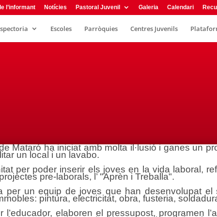
e l’informant
Notícies
Pastoral Juvenil
Galeria
Calendari
Recu
nspectoria
Escoles
Parròquies
Centres Juvenils
Plataform
de Mataró ha iniciat amb molta il·lusió i ganes un pr
tar un local i un lavabo.
t per poder inserir els joves en la vida laboral, re
rojectes pre-laborals, l’ "Aprèn i Treballa".
 per un equip de joves que han desenvolupat el se
mobles: pintura, electricitat, obra, fusteria, soldadur
er l’educador, elaboren el pressupost, programen l’a