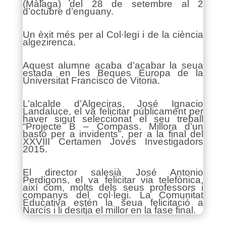
(Màlaga) del 28 de setembre al 2
d’octubre d’enguany.
Un èxit més per al Col·legi i de la ciència
algezirenca.
Aquest alumne acaba d’acabar la seua
estada en les Beques Europa de la
Universitat Francisco de Vitoria.
L’alcalde d’Algeciras, José Ignacio
Landaluce, el va felicitar públicament per
haver sigut seleccionat el seu treball
“Projecte B – Compass. Millora d’un
bastó per a invidents”, per a la final del
XXVIII Certamen Joves Investigadors
2015.
El director salesià José Antonio
Perdigons, el va felicitar via telefònica,
així com, molts dels seus professors i
companys del col·legi. La Comunitat
Educativa estén la seua felicitació a
Narcís i li desitja el millor en la fase final.