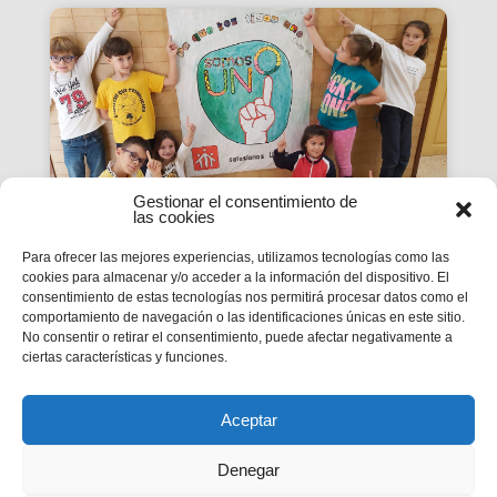
Gestionar el consentimiento de
las cookies
Para ofrecer las mejores experiencias, utilizamos tecnologías como las
cookies para almacenar y/o acceder a la información del dispositivo. El
La Revista SMX 59 hace
consentimiento de estas tecnologías nos permitirá procesar datos como el
comportamiento de navegación o las identificaciones únicas en este sitio.
balance del primer curso de
No consentir o retirar el consentimiento, puede afectar negativamente a
'Somos Uno'
ciertas características y funciones.
La edición 59 de la revista digital SMX hace
balance del primer curso de la Campaña
inspectorial Somos Uno, marcada...
Aceptar
Denegar