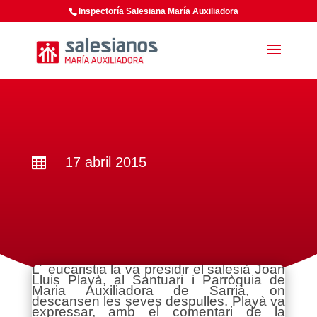
Inspectoría Salesiana María Auxiliadora
17 abril 2015

L´ eucaristia la va presidir el salesià Joan
Lluis Playà, al Santuari i Parròquia de
Maria Auxiliadora de Sarrià, on
descansen les seves despulles. Playà va
expressar, amb el comentari de la