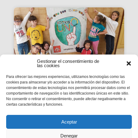
Gestionar el consentimiento de
las cookies
Para ofrecer las mejores experiencias, utilizamos tecnologías como las
cookies para almacenar y/o acceder a la información del dispositivo. El
La Revista SMX 59 hace
consentimiento de estas tecnologías nos permitirá procesar datos como el
comportamiento de navegación o las identificaciones únicas en este sitio.
balance del primer curso de
No consentir o retirar el consentimiento, puede afectar negativamente a
'Somos Uno'
ciertas características y funciones.
La edición 59 de la revista digital SMX hace
balance del primer curso de la Campaña
inspectorial Somos Uno, marcada...
Aceptar
Denegar