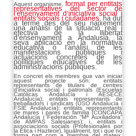
format per entitats
Aquest organisme,
representatives del sector de
l’ensenyament d’iniciativa social i
entitats socials i ciutadanes
, ha dut
a terme des del seu naixement
una anàlisi de la situació real i
efectiva de la llibertat
d’ensenyament a Andalusia, la
seva aplicació en la normativa
educativa o l’anàlisi de les
manifestacions públiques i
actuacions concretes de les
polítiques educatives de les
administracions públiques.
En concret els membres que van iniciar
aquest projecte són: entitats
representants de titulars de centres
d’iniciativa social i patronals (Escuelas
Católicas Andalucía i AESECE
Andalucía); entitats representants de
treballadors i sindicats (USO Andalucía i
FSIE Andalucía); entitats representants
de mares i pares de família (CONCAPA
Andalucía i Federación “Mª Auxiliadora”
de AMPAS Salesianes); i, entitats i
associacions socials (Profesionales por
la Ética i Hazteoir). Igualment, tot i que no
forma part com a membre del mateix,