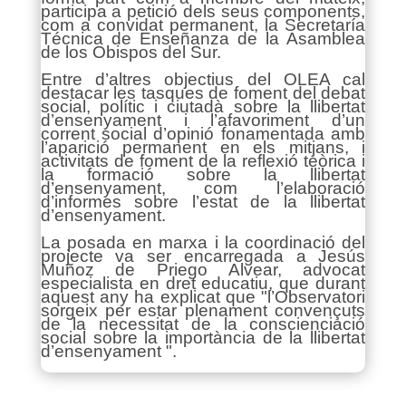
participa a petició dels seus components,
com a convidat permanent, la Secretaría
Técnica de Enseñanza de la Asamblea
de los Obispos del Sur.
Entre d’altres objectius del OLEA cal
destacar les tasques de foment del debat
social, polític i ciutadà sobre la llibertat
d’ensenyament i l’afavoriment d’un
corrent social d’opinió fonamentada amb
l’aparició permanent en els mitjans, i
activitats de foment de la reflexió teòrica i
la formació sobre la llibertat
d’ensenyament, com l’elaboració
d’informes sobre l’estat de la llibertat
d’ensenyament.
La posada en marxa i la coordinació del
projecte va ser encarregada a Jesús
Muñoz de Priego Alvear, advocat
especialista en dret educatiu, que durant
aquest any ha explicat que "l’Observatori
sorgeix per estar plenament convençuts
de la necessitat de la conscienciació
social sobre la importància de la llibertat
d’ensenyament ".