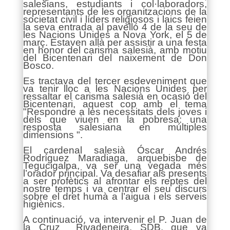
salesians, estudiants i col·laboradors,
representants de les organitzacions de la
societat civil i líders religiosos i laics feien
la seva entrada al pavelló 4 de la seu de
les Nacions Unides a Nova York, el 5 de
març. Estaven allà per assistir a una festa
en honor del carisma salesià, amb motiu
del Bicentenari del naixement de Don
Bosco.
Es tractava del tercer esdeveniment que
va tenir lloc a les Nacions Unides per
ressaltar el carisma salesià en ocasió del
Bicentenari, aquest cop amb el tema
"Respondre a les necessitats dels joves i
dels que viuen en la pobresa: una
resposta salesiana en múltiples
dimensions ".
El cardenal salesià Óscar Andrés
Rodríguez Maradiaga, arquebisbe de
Tegucigalpa, va ser una vegada més
l’orador principal. Va desafiar als presents
a ser profètics al afrontar els reptes del
nostre temps i va centrar el seu discurs
sobre el dret humà a l’aigua i els serveis
higiènics.
A continuació, va intervenir el P. Juan de
la Cruz Rivadeneira, SDB, que va