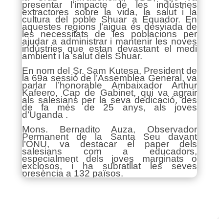
presentar l’impacte de les indústries
extractores sobre la vida, la salut i la
cultura del poble Shuar a Equador. En
aquestes regions l’aigua és desviada de
les necessitats de les poblacions per
ajudar a administrar i mantenir les noves
indústries que estan devastant el medi
ambient i la salut dels Shuar.
En nom del Sr. Sam Kutesa, President de
la 69a sessió de l’Assemblea General, va
parlar l’honorable Ambaixador Arthur
Kafeero, Cap de Gabinet, qui va agrair
als salesians per la seva dedicació, des
de fa més de 25 anys, als joves
d’Uganda .
Mons. Bernadito Auza, Observador
Permanent de la Santa Seu davant
l’ONU, va destacar el paper dels
salesians com a educadors,
especialment dels joves marginats o
exclosos, i ha subratllat les seves
presència a 132 països.