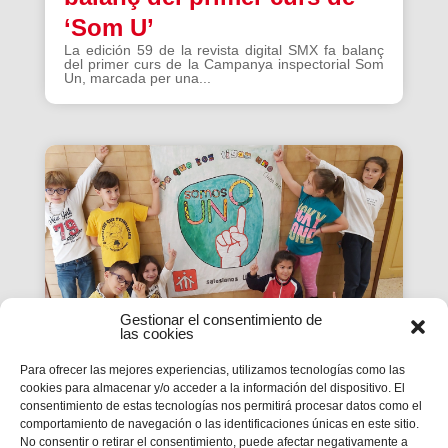
‘Som U’
La edición 59 de la revista digital SMX fa balanç
del primer curs de la Campanya inspectorial Som
Un, marcada per una...
Gestionar el consentimiento de
las cookies
Para ofrecer las mejores experiencias, utilizamos tecnologías como las
cookies para almacenar y/o acceder a la información del dispositivo. El
La Revista SMX 59 hace
consentimiento de estas tecnologías nos permitirá procesar datos como el
comportamiento de navegación o las identificaciones únicas en este sitio.
balance del primer curso de
No consentir o retirar el consentimiento, puede afectar negativamente a