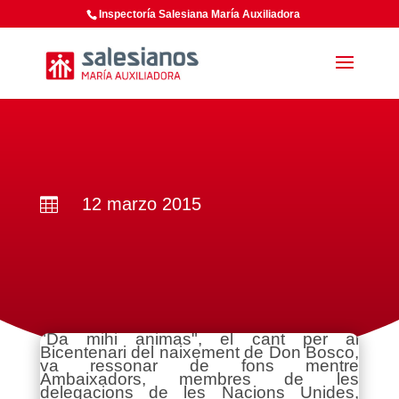
Inspectoría Salesiana María Auxiliadora
12 marzo 2015

"Da mihi animas", el cant per al
Bicentenari del naixement de Don Bosco,
va ressonar de fons mentre
Ambaixadors, membres de les
delegacions de les Nacions Unides,