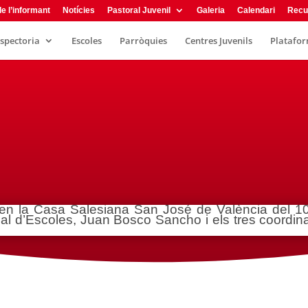
e l’informant
Notícies
Pastoral Juvenil
Galeria
Calendari
Recu
nspectoria
Escoles
Parròquies
Centres Juvenils
Plataform
 en la Casa Salesiana San José de València del 1
ial d’Escoles, Juan Bosco Sancho i els tres coordina