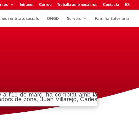
rsos
Intranet
Correu
Treballa amb nosaltres
Contacta
ES
es i entitats socials
ONGD
Serveis
Família Salesiana
0 a l’11 de març, ha comptat amb la
dors de zona, Juan Villarejo, Carles