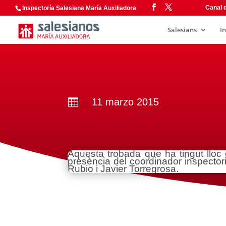
Canal d
Inspectoría Salesiana María Auxiliadora
Salesians
I
11 marzo 2015

Aquesta trobada que ha tingut lloc
presència del coordinador inspector
Rubio i Javier Torregrosa.