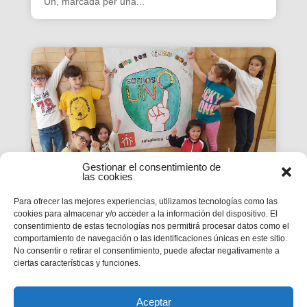
Un, marcada per una...
Gestionar el consentimiento de
las cookies
Para ofrecer las mejores experiencias, utilizamos tecnologías como las
cookies para almacenar y/o acceder a la información del dispositivo. El
La Revista SMX 59 hace
consentimiento de estas tecnologías nos permitirá procesar datos como el
comportamiento de navegación o las identificaciones únicas en este sitio.
balance del primer curso de
No consentir o retirar el consentimiento, puede afectar negativamente a
'Somos Uno'
ciertas características y funciones.
La edición 59 de la revista digital SMX hace
balance del primer curso de la Campaña
inspectorial Somos Uno, marcada...
Aceptar