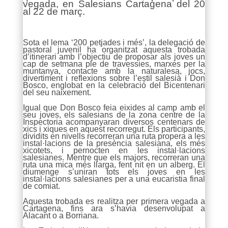
vegada, en Salesians Cartagena del 20
al 22 de març.
Sota el lema ‘200 petjades i més’, la delegació de
pastoral juvenil ha organitzat aquesta trobada
d’itinerari amb l’objectiu de proposar als joves un
cap de setmana ple de travessies, marxes per la
muntanya, contacte amb la naturalesa, jocs,
divertiment i reflexions sobre l’estil salesià i Don
Bosco, englobat en la celebració del Bicentenari
del seu naixement.
Igual que Don Bosco feia eixides al camp amb el
seu joves, els salesians de la zona centre de la
Inspectoria acompanyaran diversos centenars de
xics i xiques en aquest recorregut. Els participants,
dividits en nivells recorreran una ruta propera a les
instal·lacions de la presència salesiana, els més
xicotets, i pernocten en les instal·lacions
salesianes. Mentre que els majors, recorreran una
ruta una mica més llarga, fent nit en un alberg. El
diumenge s’uniran tots els joves en les
instal·lacions salesianes per a una eucaristia final
de comiat.
Aquesta trobada es realitza per primera vegada a
Cartagena, fins ara s’havia desenvolupat a
Alacant o a Borriana.