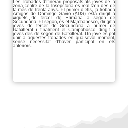
Les Trobades d’Itinerari proposats als joves de la
zona centre de la Insepctoria es realitzen des de
fa més de trenta anys. El primer d’ells, la trobada
Amigos de Domingo Savio (ADS) està dirigit a
xiquets de tercer de Primària a segon de
Secundària. El segon, és el Marchabosco, dirigit a
joves de tercer de Secundària a primer de
Batxillerat i finalment el Campobosco dirigit a
joves des de segon de Batxillerat. Un jove es pot
unir a aquestes trobades en qualsevol moment,
sense necessitat d’haver participat en els
anteriors.