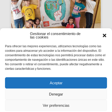
Gestionar el consentimiento de
las cookies
Para ofrecer las mejores experiencias, utilizamos tecnologías como las
cookies para almacenar y/o acceder a la información del dispositivo. El
La Revista SMX 59 hace
consentimiento de estas tecnologías nos permitirá procesar datos como el
comportamiento de navegación o las identificaciones únicas en este sitio.
balance del primer curso de
No consentir o retirar el consentimiento, puede afectar negativamente a
'Somos Uno'
ciertas características y funciones.
La edición 59 de la revista digital SMX hace
balance del primer curso de la Campaña
inspectorial Somos Uno, marcada...
Aceptar
Denegar
Ver preferencias