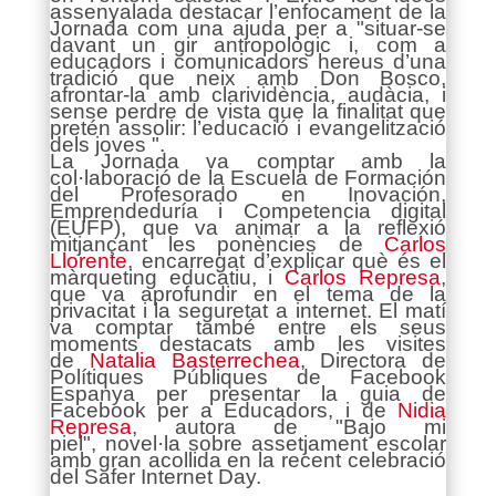
assenyalada destacar l’enfocament de la
Jornada com una ajuda per a "situar-se
davant un gir antropològic i, com a
educadors i comunicadors hereus d’una
tradició que neix amb Don Bosco,
afrontar-la amb clarividència, audàcia, i
sense perdre de vista que la finalitat que
pretén assolir: l’educació i evangelització
dels joves ".
La Jornada va comptar amb la
col·laboració de la Escuela de Formación
del Profesorado en Inovación,
Emprendeduría i Competencia digital
(EUFP), que va animar a la reflexió
mitjançant les ponències de
Carlos
Llorente
, encarregat d’explicar què és el
màrqueting educatiu, i
Carlos Represa
,
que va aprofundir en el tema de la
privacitat i la seguretat a internet. El matí
va comptar també entre els seus
moments destacats amb les visites
de
Natalia Basterrechea
, Directora de
Polítiques Públiques de Facebook
Espanya per presentar la guia de
Facebook per a Educadors, i de
Nidia
Represa
, autora de "Bajo mi
piel", novel·la sobre assetjament escolar
amb gran acollida en la recent celebració
del Safer Internet Day.