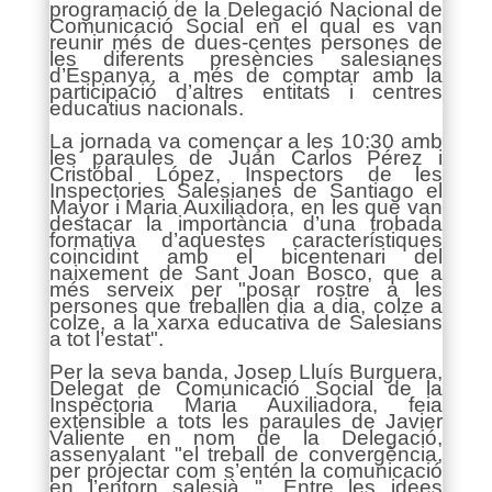
programació de la Delegació Nacional de
Comunicació Social en el qual es van
reunir més de dues-centes persones de
les diferents presències salesianes
d’Espanya, a més de comptar amb la
participació d’altres entitats i centres
educatius nacionals.
La jornada va començar a les 10:30 amb
les paraules de Juan Carlos Pérez i
Cristóbal López, Inspectors de les
Inspectories Salesianes de Santiago el
Mayor i Maria Auxiliadora, en les que van
destacar la importància d’una trobada
formativa d’aquestes característiques
coincidint amb el bicentenari del
naixement de Sant Joan Bosco, que a
més serveix per "posar rostre a les
persones que treballen dia a dia, colze a
colze, a la xarxa educativa de Salesians
a tot l’estat".
Per la seva banda, Josep Lluís Burguera,
Delegat de Comunicació Social de la
Inspectoria Maria Auxiliadora, feia
extensible a tots les paraules de Javier
Valiente en nom de la Delegació,
assenyalant "el treball de convergència,
per projectar com s’entén la comunicació
en l’entorn salesià ". Entre les idees