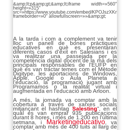
&amp;lt;p&amp;gt;&amp;lt;iframe width=»560″
height=»315″
src=»https://www.youtube.com/embed/KPOJszXKnRw»
frameborder=»0″ allowfullscreen=»»&amp;gt;
A la tarda i com a complement va tenir
lloc un panell de bones pràctiques
educatives en què es presentaran
diferents casos d’èxit en Salesians i es
va realitzar una passejada per la
competència digital docent de la mà dels
principals responsables de l’EUFP en
què es van tractar temes com el Mètode
Digitype. les aportacions de Windows,
Apple, Google o Aula Planeta a
l’educació, la programació jugant amb
Programamos o la realitat virtual i
augmentada en l’educació amb Arloon.
A més, la jornada va comptar amb la
cobertura a través de xarxes socials
mitjançant el hashtag
Salesting
”, en el
qual es van emprar 935 publicacions
durant 8 hores, i més de 1.200 en l’última
Marketingeducativo
setmana, i
, va
comptar amb més de 400 tuits al llarg de