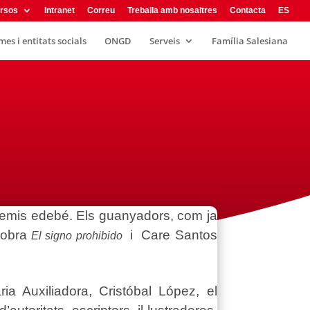
rsos
Intranet
Correu
Treballa amb nosaltres
Contacta
ES
es i entitats socials
ONGD
Serveis
Família Salesiana
I Premis edebé. Els guanyadors, com ja
l’obra
i Care Santos
El signo prohibido
ria Auxiliadora, Cristóbal López, el