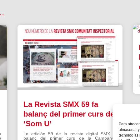
 …
La Revista SMX 59 fa
balanç del primer curs de
‘Som U’
Para ofrecer
almacenar y/
a
La edición 59 de la revista digital SMX fa
tecnologías
à
balanç del primer curs de la Campanya