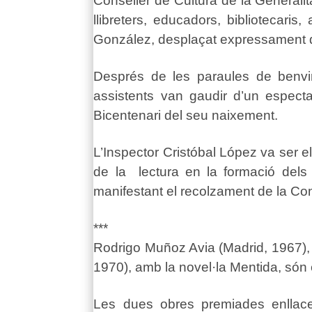
Conseller de Cultura de la Generalita
llibreters, educadors, bibliotecari
González, desplaçat expressament
Després de les paraules de benvin
assistents van gaudir d’un espec
Bicentenari del seu naixement.
L’Inspector Cristóbal López va ser el
de la lectura en la formació dels 
manifestant el recolzament de la Con
***
Rodrigo Muñoz Avia (Madrid, 1967), am
1970), amb la novel·la Mentida, són 
Les dues obres premiades enllacen