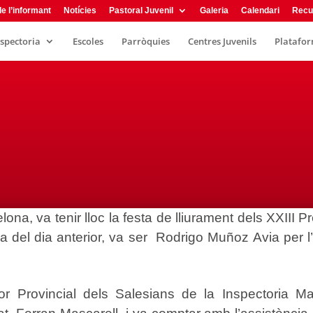
e l’informant
Notícies
Pastoral Juvenil
Galeria
Calendari
Recu
nspectoria
Escoles
Parròquies
Centres Juvenils
Plataform
elona, va tenir lloc la festa de lliurament dels XXII
a del dia anterior, va ser Rodrigo Muñoz Avia per 
tor Provincial dels Salesians de la Inspectoria Ma