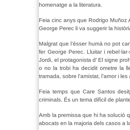
homenatge a la literatura.
Feia cinc anys que Rodrigo Muñoz Avi
George Perec li va suggerir la històri
Malgrat que l’ésser humà no pot canv
fer George Perec. Lluitar i rebel·la
Jordi, el protagonista d’ El signe pr
o no la trobi ha decidit ometre la ll
tramada, sobre l’amistat, l’amor i le
Feia temps que Care Santos desitja
criminals. És un tema difícil de pla
Amb la premissa que hi ha solució qua
abocats en la majoria dels casos a la