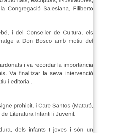
utoritats, escriptors, il·lustradores,
 la Congregació Salesiana, Filiberto
é, i del Conseller de Cultura, els
menatge a Don Bosco amb motiu del
uardonats i va recordar la importància
. Va finalitzar la seva intervenció
 i editorial.
signe prohibit, i Care Santos (Mataró,
 Literatura Infantil i Juvenil.
ura, dels infants I joves i són un