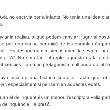
a no escrivia per a infants. No tenia una idea clara 
a.
iar la realitat, sí que podem canviar i jugar al nos
r-se per una causa per mitjà de les paraules és prec
ohibit. Ha desaparegut misteriosament la seva millor am
etra “A”. No serà fàcil el repte: aquesta és la prot
s absències, i amb un protagonista molt poderós: el l
va escriure una història sobre el tracte que rebe
ntejar, especialment si pensem en aquestes edats.
n el delinqüent és un menor, l’escriptora volia parl
 delinqüència i la presó.