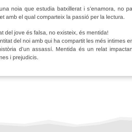
 una noia que estudia batxillerat i s’enamora, no p
t amb el qual comparteix la passió per la lectura.
at del jove és falsa, no existeix, és mentida!
dentitat del noi amb qui ha compartit les més intimes
stòria d’un assassí. Mentida és un relat impactant
es i prejudicis.