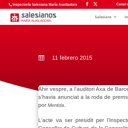
Canal d
Inspectoría Salesiana María Auxiliadora
Salesians
I
11 febrero 2015

Ahir vespre, a l’auditori Axa de Barc
s’havia anunciat a la roda de prems
por
.
Mentida
L’acte va ser presidit per l’Inspec