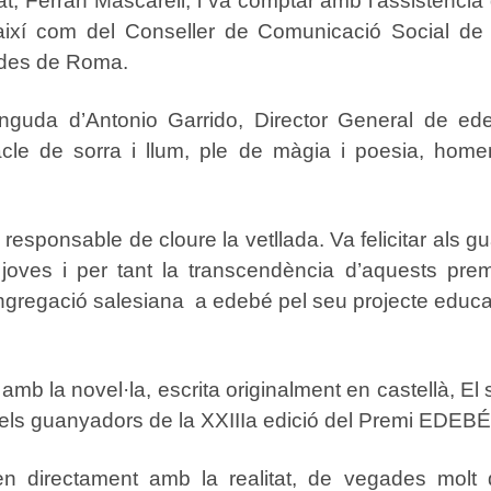
t, Ferran Mascarell, i va comptar amb l’assistència d’a
s, així com del Conseller de Comunicació Social de
 des de Roma.
guda d’Antonio Garrido, Director General de edeb
tacle de sorra i llum, ple de màgia i poesia, ho
 responsable de cloure la vetllada. Va felicitar als g
joves i per tant la transcendència d’aquests premis
gregació salesiana a edebé pel seu projecte educatiu
b la novel·la, escrita originalment en castellà, El 
els guanyadors de la XXIIIa edició del Premi EDEBÉ de
 directament amb la realitat, de vegades molt d