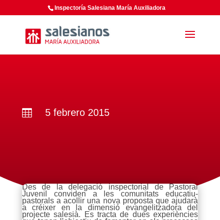
Inspectoría Salesiana María Auxiliadora
5 febrero 2015

Des de la delegació inspectorial de Pastoral
Juvenil conviden a les comunitats educatiu-
pastorals a acollir una nova proposta que ajudarà
a créixer en la dimensió evangelitzadora del
projecte salesià. Es tracta de dues experiències