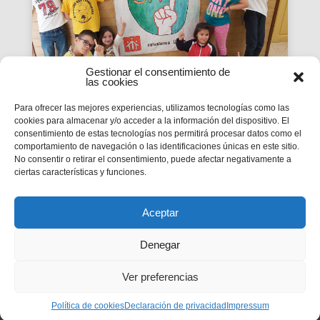
Gestionar el consentimiento de
las cookies
Para ofrecer las mejores experiencias, utilizamos tecnologías como las
cookies para almacenar y/o acceder a la información del dispositivo. El
La Revista SMX 59 hace
consentimiento de estas tecnologías nos permitirá procesar datos como el
comportamiento de navegación o las identificaciones únicas en este sitio.
balance del primer curso de
No consentir o retirar el consentimiento, puede afectar negativamente a
'Somos Uno'
ciertas características y funciones.
La edición 59 de la revista digital SMX hace
balance del primer curso de la Campaña
inspectorial Somos Uno, marcada...
Aceptar
Denegar
Ver preferencias
Privacidad
|
Aviso legal
|
Política de cookies
Política de cookies
Declaración de privacidad
Impressum