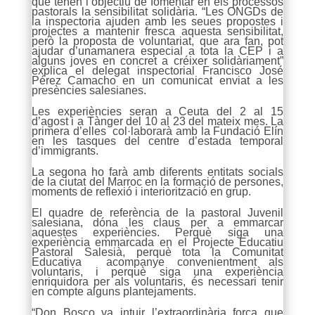
que tenen l’objectiu de fomentar en els processos
pastorals la sensibilitat solidària. “Les ONGDs de
la inspectoria ajuden amb les seues propostes i
projectes a mantenir fresca aquesta sensibilitat,
però la proposta de voluntariat, que ara fan, pot
ajudar d’unamanera especial a tota la CEP i a
alguns joves en concret a créixer solidàriament”
explica el delegat inspectorial Francisco José
Pérez Camacho en un comunicat enviat a les
presències salesianes.
Les experiències seran a Ceuta del 2 al 15
d’agost i a Tànger del 10 al 23 del mateix mes. La
primera d’elles col·laborarà amb la Fundació Elín
en les tasques del centre d’estada temporal
d’immigrants.
La segona ho farà amb diferents entitats socials
de la ciutat del Marroc en la formació de persones,
moments de reflexió i interiorització en grup.
El quadre de referència de la pastoral Juvenil
salesiana, dóna les claus per a emmarcar
aquestes experiències. Perquè siga una
experiència emmarcada en el Projecte Educatiu
Pastoral Salesià, perquè tota la Comunitat
Educativa acompanye convenientment als
voluntaris, i perquè siga una experiència
enriquidora per als voluntaris, és necessari tenir
en compte alguns plantejaments.
“Don Bosco va intuir l’extraordinària força que