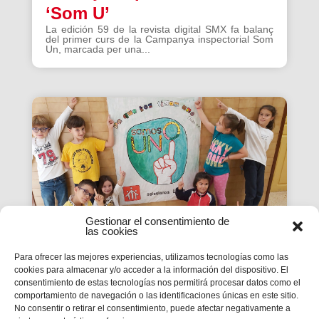
‘Som U’
La edición 59 de la revista digital SMX fa balanç
del primer curs de la Campanya inspectorial Som
Un, marcada per una...
Gestionar el consentimiento de
las cookies
Para ofrecer las mejores experiencias, utilizamos tecnologías como las
cookies para almacenar y/o acceder a la información del dispositivo. El
La Revista SMX 59 hace
consentimiento de estas tecnologías nos permitirá procesar datos como el
comportamiento de navegación o las identificaciones únicas en este sitio.
balance del primer curso de
No consentir o retirar el consentimiento, puede afectar negativamente a