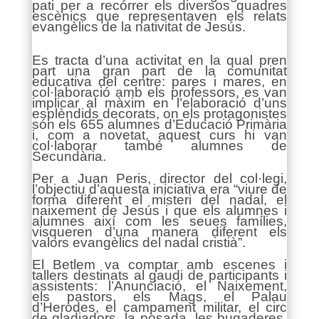
pati per a recórrer els diversos quadres
escènics que representaven els relats
evangèlics de la nativitat de Jesús.
Es tracta d’una activitat en la qual pren
part una gran part de la comunitat
educativa del centre: pares i mares, en
col·laboració amb els professors, es van
implicar al màxim en l’elaboració d’uns
esplèndids decorats, on els protagonistes
són els 655 alumnes d’Educació Primària
i, com a novetat, aquest curs hi van
col·laborar també alumnes de
Secundària.
Per a Juan Peris, director del col·legi,
l’objectiu d’aquesta iniciativa era “viure de
forma diferent el misteri del nadal, el
naixement de Jesús i que els alumnes i
alumnes així com les seues famílies,
visqueren d’una manera diferent els
valors evangèlics del nadal cristià”.
El Betlem va comptar amb escenes i
tallers destinats al gaudi de participants i
assistents: l’Anunciació, el Naixement,
els pastors, els Mags, el Palau
d’Herodes, el campament militar, el circ
de gladiadors, la posada, les bugaderes,