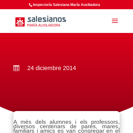
Inspectoría Salesiana María Auxiliadora
24 diciembre 2014

A més dels alumnes i els professors,
diversos centenars de pares, mares,
familiars i amics es van congregar en el