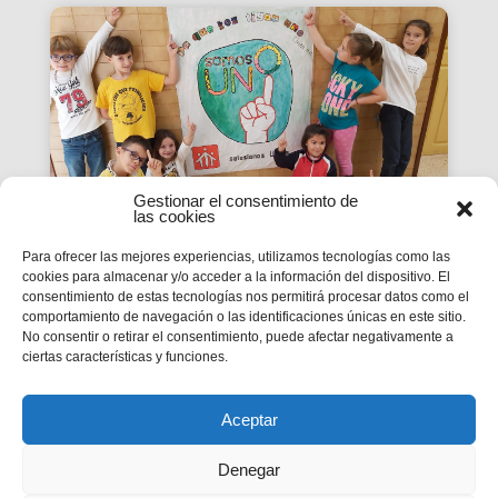
Gestionar el consentimiento de
las cookies
Para ofrecer las mejores experiencias, utilizamos tecnologías como las
cookies para almacenar y/o acceder a la información del dispositivo. El
La Revista SMX 59 hace
consentimiento de estas tecnologías nos permitirá procesar datos como el
comportamiento de navegación o las identificaciones únicas en este sitio.
balance del primer curso de
No consentir o retirar el consentimiento, puede afectar negativamente a
'Somos Uno'
ciertas características y funciones.
La edición 59 de la revista digital SMX hace
balance del primer curso de la Campaña
inspectorial Somos Uno, marcada...
Aceptar
Denegar