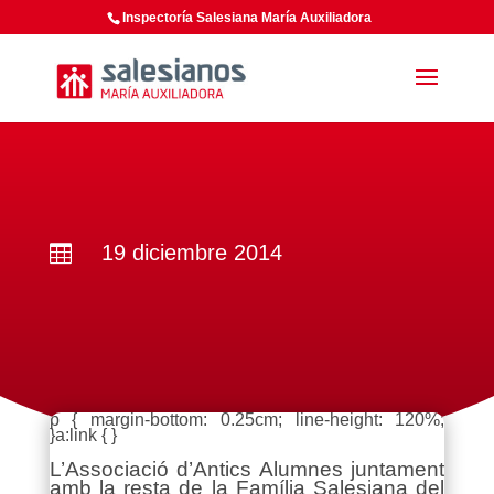
Inspectoría Salesiana María Auxiliadora
19 diciembre 2014

p { margin-bottom: 0.25cm; line-height: 120%;
}a:link { }
L’Associació d’Antics Alumnes juntament
amb la resta de la Família Salesiana del