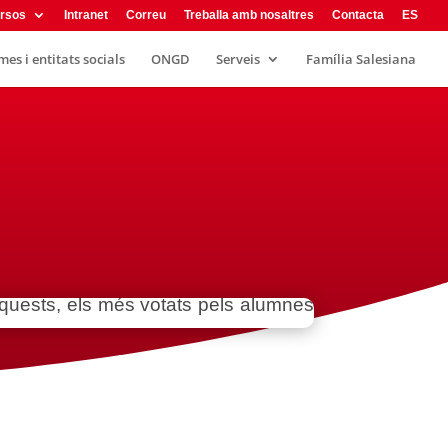
rsos
Intranet
Correu
Treballa amb nosaltres
Contacta
ES
es i entitats socials
ONGD
Serveis
Família Salesiana
D’aquests, els més votats pels alumnes