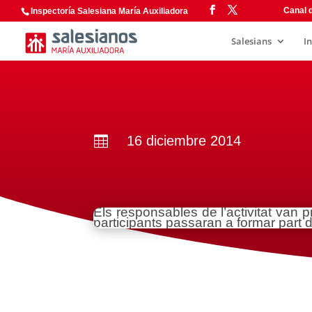
Canal d
Inspectoría Salesiana María Auxiliadora
Salesians
I
16 diciembre 2014

Els responsables de l’activitat van p
participants passaran a formar part d