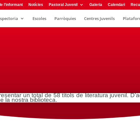
e l’informant
Notícies
Pastoral Juvenil
Galeria
Calendari
Recu
nspectoria
Escoles
Parròquies
Centres Juvenils
Plataform
resentar un total de 58 títols de literatura juvenil. 
e la nostra biblioteca.