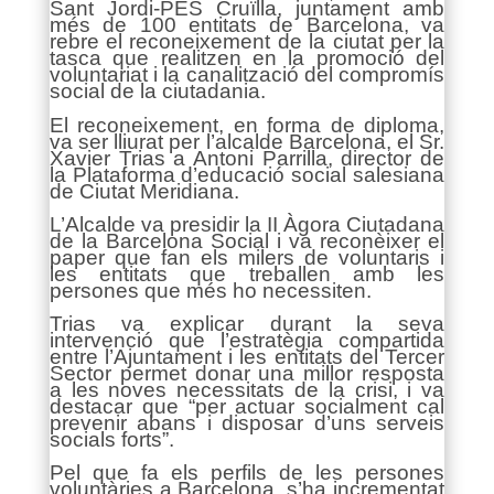
Sant Jordi-PES Cruïlla, juntament amb
més de 100 entitats de Barcelona, va
rebre el reconeixement de la ciutat per la
tasca que realitzen en la promoció del
voluntariat i la canalització del compromís
social de la ciutadania.
El reconeixement, en forma de diploma,
va ser lliurat per l’alcalde Barcelona, el Sr.
Xavier Trias a Antoni Parrilla, director de
la Plataforma d’educació social salesiana
de Ciutat Meridiana.
L’Alcalde va presidir la II Àgora Ciutadana
de la Barcelona Social i va reconèixer el
paper que fan els milers de voluntaris i
les entitats que treballen amb les
persones que més ho necessiten.
Trias va explicar durant la seva
intervenció que l’estratègia compartida
entre l’Ajuntament i les entitats del Tercer
Sector permet donar una millor resposta
a les noves necessitats de la crisi, i va
destacar que “per actuar socialment cal
prevenir abans i disposar d’uns serveis
socials forts”.
Pel que fa els perfils de les persones
voluntàries a Barcelona, s’ha incrementat