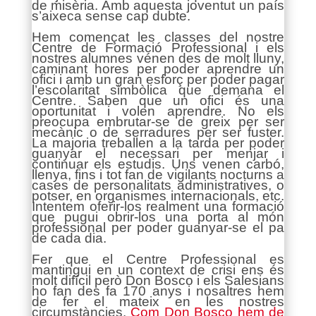
de misèria. Amb aquesta joventut un país
s’aixeca sense cap dubte.
Hem començat les classes del nostre
Centre de Formació Professional i els
nostres alumnes vénen des de molt lluny,
caminant hores per poder aprendre un
ofici i amb un gran esforç per poder pagar
l’escolaritat simbòlica que demana el
Centre. Saben que un ofici és una
oportunitat i volen aprendre. No els
preocupa embrutar-se de greix per ser
mecànic o de serradures per ser fuster.
La majoria treballen a la tarda per poder
guanyar el necessari per menjar i
continuar els estudis. Uns venen carbó,
llenya, fins i tot fan de vigilants nocturns a
cases de personalitats administratives, o
potser, en organismes internacionals, etc.
Intentem oferir-los realment una formació
que pugui obrir-los una porta al món
professional per poder guanyar-se el pa
de cada dia.
Fer que el Centre Professional es
mantingui en un context de crisi ens és
molt difícil però Don Bosco i els Salesians
ho fan des fa 170 anys i nosaltres hem
de fer el mateix en les nostres
circumstàncies.
Com Don Bosco hem de