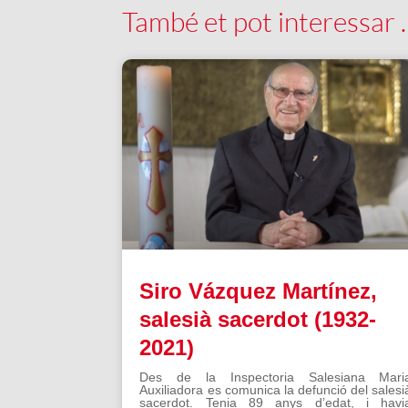
També et pot interessar
Siro Vázquez Martínez,
salesià sacerdot (1932-
2021)
Des de la Inspectoria Salesiana Mari
Auxiliadora es comunica la defunció del salesi
sacerdot. Tenia 89 anys d’edat, i havi