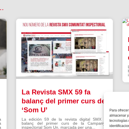
 …
La Revista SMX 59 fa
balanç del primer curs de
‘Som U’
Para ofrecer
almacenar y/
a
La edición 59 de la revista digital SMX fa
tecnologías
à
balanç del primer curs de la Campanya
identificaci
a
inspectorial Som Un, marcada per una...