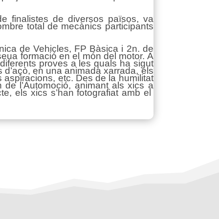
finalistes de diversos països, va
ombre total de mecànics participants
ica de Vehicles, FP Bàsica i 2n. de
a seua formació en el món del motor. A
 diferents proves a les quals ha sigut
s d’açò, en una animada xarrada, els
 aspiracions, etc. Des de la humilitat
n de l’Automoció, animant als xics a
cte, els xics s’han fotografiat amb el