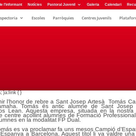
e l’informant
Notícies
Pastoral Juvenil
Galeria
Calendari
Recu
nspectoria
Escoles
Parròquies
Centres Juvenils
Plataform
}a:link { }
nir l’honor de rebre a Sant Josep Artesà Tomás C
aha. Tomás és antic alumne de Sant Josep Art
os Lean. Aquesta empresa, situada en la nostra
re centre acollint alumnes de Formació Professional
lumnes en la modalitat FP Dual.
Tomás es va proclamar fa uns mesos Campió d’Espany
Espanya a Barcelona. Aquest títol li va valdre una