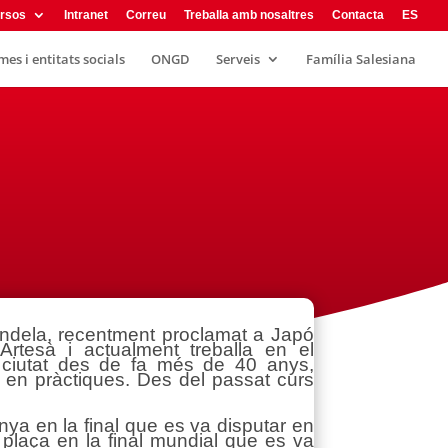
rsos
Intranet
Correu
Treballa amb nosaltres
Contacta
ES
es i entitats socials
ONGD
Serveis
Família Salesiana
andela, recentment proclamat a Japó
esà i actualment treballa en el
 ciutat des de fa més de 40 anys,
 en pràctiques. Des del passat curs
a en la final que es va disputar en
 plaça en la final mundial que es va