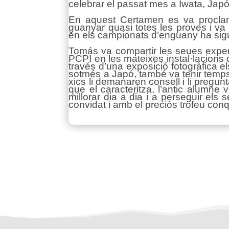
celebrar el passat mes a Iwata, Japó
En aquest Certamen es va proclam
guanyar quasi totes les proves i va
en els campionats d’enguany ha sig
Tomás va compartir les seues exper
PCPI en les mateixes instal·lacions q
través d’una exposició fotogràfica el
sotmés a Japó, també va tenir temps
xics li demanaren consell i li pregun
que el caracteritza, l’antic alumne
millorar dia a dia i a perseguir els 
convidat i amb el preciós trofeu conq