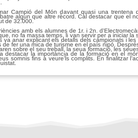
.
ar Campió del Món davant quasi una trentena de 
 batre algun que altre rècord. Cal destacar que el n
ut de 32.000.
iències amb els alumnes de 1r. i 2n. d’Electromecàn
ue, no fa massa temps, li van servir per a iniciar l
s va anar explicant els detalls dels campionats i les
 de fer una mica de turisme en el país nipó. Despré
taren sobre el seu treball, la seua formació, les seues
 va destacar la importància de la formació en el mó
seus somnis fins a veure’ls complits. En finalitzar l’a
uistat.