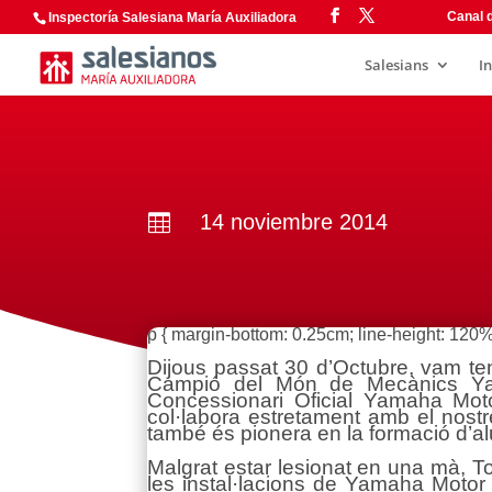
Canal d
Inspectoría Salesiana María Auxiliadora
Salesians
I
14 noviembre 2014

p { margin-bottom: 0.25cm; line-height: 120%; 
Dijous passat 30 d’Octubre, vam te
Campió del Món de Mecànics Yam
Concessionari Oficial Yamaha Mot
col·labora estretament amb el nost
també és pionera en la formació d’a
Malgrat estar lesionat en una mà, 
les instal·lacions de Yamaha Motor 