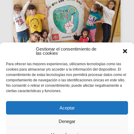
Gestionar el consentimiento de
las cookies
Para ofrecer las mejores experiencias, utilizamos tecnologías como las
cookies para almacenar y/o acceder a la información del dispositivo. El
La Revista SMX 59 hace
consentimiento de estas tecnologías nos permitirá procesar datos como el
balance del primer curso de
comportamiento de navegación o las identificaciones únicas en este sitio.
No consentir o retirar el consentimiento, puede afectar negativamente a
'Somos Uno'
ciertas características y funciones.
La edición 59 de la revista digital SMX hace
balance del primer curso de la Campaña
inspectorial Somos Uno, marcada...
Aceptar
Denegar