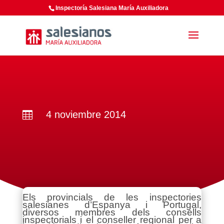
Inspectoría Salesiana María Auxiliadora
4 noviembre 2014

Els provincials de les inspectories
salesianes d’Espanya i Portugal,
diversos membres dels consells
inspectorials i el conseller regional per a