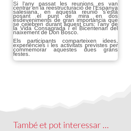
Si l’any passat les reunions es van
centrar en la reestructuració de l’Espanya
salesiana, en aquesta reunió s’està
posant el punt de mira en dos
esdeveniments de gran importància que
se celebren durant aquest curs: l’any de
la Vida Consagrada i el Bicentenari del
naixement de Don Bosco.
Els participants comparteixen idees,
experiències i les activitats previstes per
commemorar aquestes dues grans
festes.
També et pot interessar …