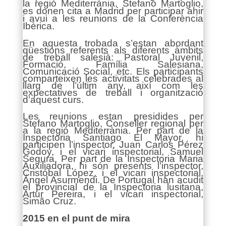
la regió Mediterrània, Stefano Martoglio,
es donen cita a Madrid per participar ahir
i avui a les reunions de la Conferència
Ibèrica.
En aquesta trobada s’estan abordant
qüestions referents als diferents àmbits
de treball salesià: Pastoral Juvenil,
Formació, Família Salesiana,
Comunicació Social, etc. Els participants
comparteixen les activitats celebrades al
llarg de l’últim any, així com les
expectatives de treball i organització
d’aquest curs.
Les reunions estan presidides per
Stefano Martoglio, Conseller regional per
a la regió Mediterrània. Per part de la
Inspectoria Santiago El Mayor, hi
participen l’inspector, Juan Carlos Pérez
Godoy, i el vicari inspectorial, Samuel
Segura. Per part de la Inspectoria Maria
Auxiliadora, hi són presents l’inspector,
Cristóbal López, i el vicari inspectorial,
Ángel Asurmendi. De Portugal han acudit
el provincial de la Inspectoria lusitana,
Artur Pereira, i el vicari inspectorial,
Simão Cruz.
2015
en el punt de mira