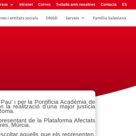
rsos
Intranet
Correu
Treballa amb nosaltres
Contacta
ES
es i entitats socials
ONGD
Serveis
Família Salesiana
 Pau’ i per la Pontifícia Acadèmia de
la realització d’una major justícia
 Roma.
presentant de la Plataforma Afectats
res, Múrcia.
scoltar aquells que els representen.