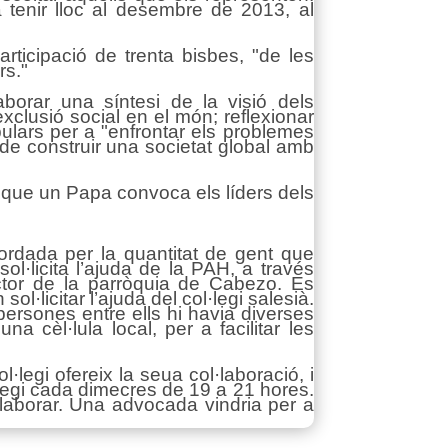
tenir lloc al desembre de 2013, al
icipació de trenta bisbes, "de les
rs."
borar una síntesi de la visió dels
xclusió social en el món; reflexionar
ulars per a "enfrontar els problemes
 de construir una societat global amb
ia que un Papa convoca els líders dels
ordada per la quantitat de gent que
·licita l’ajuda de la PAH, a través
ctor de la parròquia de Cabezo. Es
·licitar l’ajuda del col·legi salesià.
persones entre ells hi havia diverses
a cèl·lula local, per a facilitar les
legi ofereix la seua col·laboració, i
l·legi cada dimecres de 19 a 21 hores.
laborar. Una advocada vindria per a