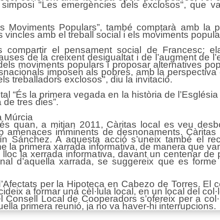
simposi "Les emergències dels exclosos", que va 
 Moviments Populars”, també comptarà amb la part
 vincles amb el treball social i els moviments popula
 compartir el pensament social de Francesc; ela
ses de la creixent desigualtat i de l’augment de l’e
 dels moviments populars i proposar alternatives pop
ansnacionals imposen als pobres, amb la perspectiva
dels treballadors exclosos", diu la invitació.
ital “És la primera vegada en la història de l’Esglés
de tres dies”.
a Múrcia
cés quan, a mitjan 2011, Càritas local es veu desb
 amenaces imminents de desnonaments. Càritas sol
uín Sánchez. A aquesta acció s’uneix també el re
e la primera xarrada informativa, de manera que van sol
lloc la xerrada informativa, davant un centenar de 
final d’aquella xarrada, se suggereix que es forme un
Afectats per la Hipoteca en Cabezo de Torres. El col·
ecideix a formar una cèl·lula local, en un local del co
l Consell Local de Cooperadors s’ofereix per a col·
uella primera reunió, ja no va haver-hi interrupcions.