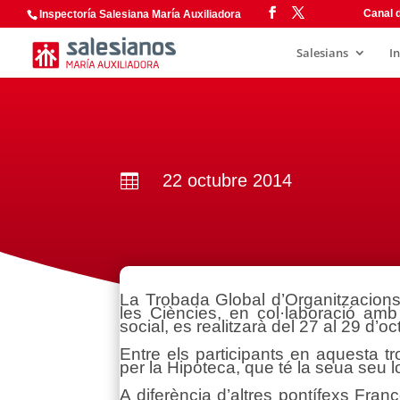
Canal d
Inspectoría Salesiana María Auxiliadora
Salesians
I
22 octubre 2014

La Trobada Global d’Organitzacions P
les Ciències, en col·laboració amb
social, es realitzarà del 27 al 29 d
Entre els participants en aquesta t
per la Hipoteca, que té la seua seu 
A diferència d’altres pontífexs Fra