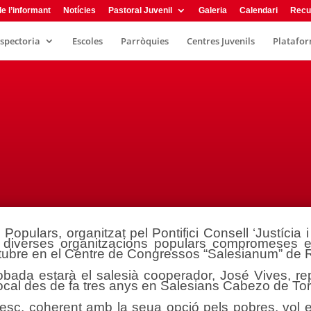
e l’informant
Notícies
Pastoral Juvenil
Galeria
Calendari
Recu
nspectoria
Escoles
Parròquies
Centres Juvenils
Plataform
opulars, organitzat pel Pontifici Consell ‘Justícia i
 diverses organitzacions populars compromeses en 
’octubre en el Centre de Congressos “Salesianum” de
robada estarà el salesià cooperador, José Vives, re
local des de fa tres anys en Salesians Cabezo de Tor
ncesc, coherent amb la seua opció pels pobres, vol e