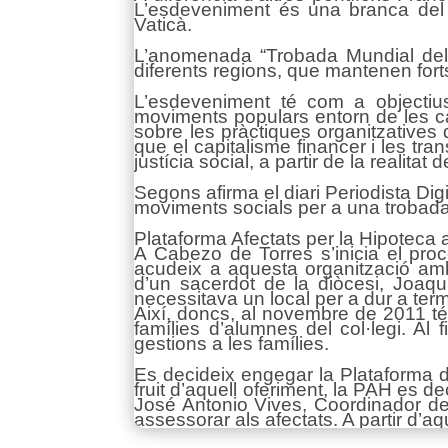
L’esdeveniment és una branca del 
Vaticà.
L’anomenada “Trobada Mundial dels
diferents regions, que mantenen forts
L’esdeveniment té com a objectius
moviments populars entorn de les cau
sobre les pràctiques organitzatives
que el capitalisme financer i les tr
justícia social, a partir de la realitat 
Segons afirma el diari Periodista Dig
moviments socials per a una trobada 
Plataforma Afectats per la Hipoteca 
A Cabezo de Torres s’inicia el pro
acudeix a aquesta organització amb
d’un sacerdot de la diòcesi, Joaq
necessitava un local per a dur a term
Així, doncs, al novembre de 2011 té 
famílies d’alumnes del col·legi. Al 
gestions a les famílies.
Es decideix engegar la Plataforma d’
fruit d’aquell oferiment, la PAH es d
José Antonio Vives, Coordinador de
assessorar als afectats. A partir d’aq