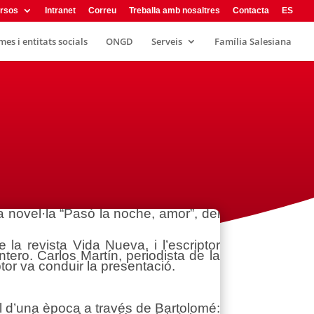
rsos
Intranet
Correu
Treballa amb nosaltres
Contacta
ES
es i entitats socials
ONGD
Serveis
Família Salesiana
a novel·la “Pasó la noche, amor”, del
la revista Vida Nueva, i l’escriptor
ero. Carlos Martín, periodista de la
tor va conduir la presentació.
ral d’una època a través de Bartolomé: