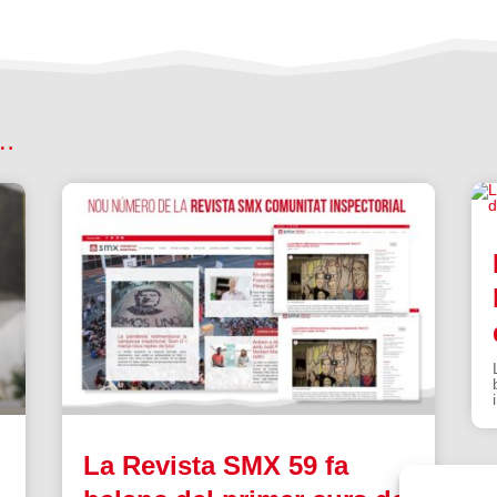
 …
La Revista SMX 59 fa