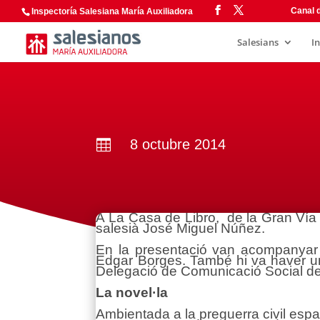
Canal d
Inspectoría Salesiana María Auxiliadora
Salesians
I
8 octubre 2014

A La Casa de Libro, de la Gran Vía m
salesià José Miguel Núñez.
En la presentació van acompanyar a 
Edgar Borges. També hi va haver una
Delegació de Comunicació Social de l
La novel·la
Ambientada a la preguerra civil espan