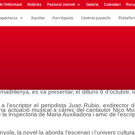
e l’informant
Notícies
Pastoral Juvenil
Galeria
Calendari
Recu
nspectoria
Escoles
Parròquies
Centres Juvenils
Plataform
adrilenya, es va presentar, el dilluns 6 d’octubre, l
l’escriptor el periodista Juan Rubio, exdirector de 
 actuació musical a càrrec del cantautor Nico Mont
a Inspectoria de Maria Auxiliadora i amic de l’escrip
yola, la novel·la aborda l’escenari i l’univers cultu