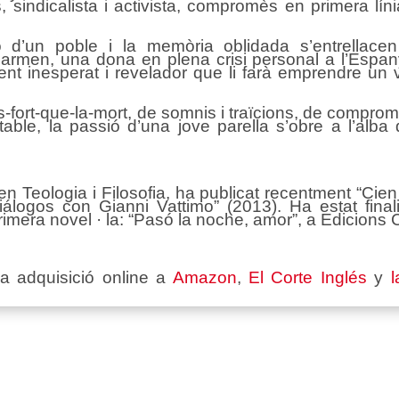
sindicalista i activista, compromès en primera líni
ió d’un poble i la memòria oblidada s’entrellace
rmen, una dona en plena crisi personal a l’Espany
t inesperat i revelador que li farà emprendre un vi
fort-que-la-mort, de somnis i traïcions, de compromí
table, la passió d’una jove parella s’obre a l’alba
n Teologia i Filosofia, ha publicat recentment “Cien 
logos con Gianni Vattimo” (2013). Ha estat final
rimera novel · la: “Pasó la noche, amor”, a Edicions
va adquisició online a
Amazon
,
El Corte Inglés
y
l