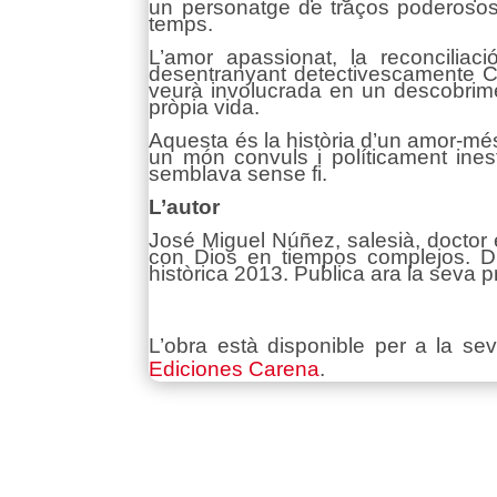
un personatge de traços poderosos, 
temps.
L’amor apassionat, la reconciliac
desentranyant detectivescamente Ca
veurà involucrada en un descobrimen
pròpia vida.
Aquesta és la història d’un amor-més-
un món convuls i políticament ines
semblava sense fi.
L’autor
José Miguel Núñez, salesià, doctor e
con Dios en tiempos complejos. Diá
històrica 2013. Publica ara la seva p
L’obra està disponible per a la se
Ediciones Carena
.