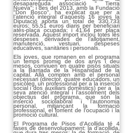
desapareguda associació " Tierra
Nueva"; i des del 2013, amb la Fundació
"Don Bosco", ha explicat que per a
l’atenció integral d’aquests 16 joves la
Diputació aporta un total de 330.733
euros; 55,51 euros diaris per beneficiari
atès-plaça ocupada; i 41,64 per plaça
reservada. Aquest import inclou totes les
despeses derivades de l’allotjament,
manutenció, vestuari, despeses
educatives, sanitàries i personals.
Els joves, que romanen en el programa
un temps promig de dos anys i deu
mesos, conviuen en quatre pisos situats
a la Barriada de la Hispanidad de la
capital. Allà compten amb el personal
necessari (director, quatre educadors, un
psicòleg, un professional per a la inserció
social i dos auxiliars domèstics) per a la
seva atenció integral i l’assoliment dels
objectius del programa, que són la
inserció sociolaboral i l’autonomia
personal, mitjançant la formació
professional, el foment de l’ocupació i la
promoció cultural.
El Programa de Pisos d’Acollida té 4
fases de desenvolupament: la d’acollida,
que dura tres mesos; la de formació, de