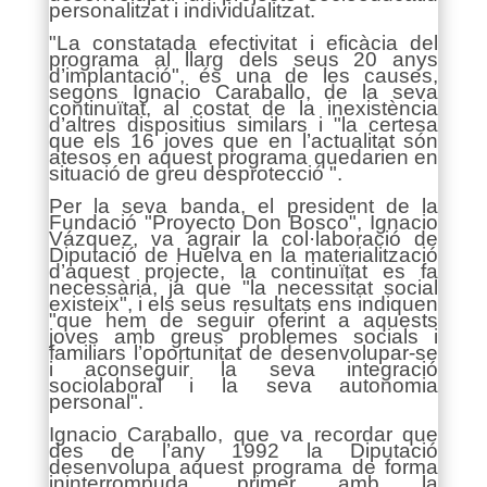
personalitzat i individualitzat.
"La constatada efectivitat i eficàcia del
programa al llarg dels seus 20 anys
d’implantació", és una de les causes,
segons Ignacio Caraballo, de la seva
continuïtat, al costat de la inexistència
d’altres dispositius similars i "la certesa
que els 16 joves que en l’actualitat són
atesos en aquest programa quedarien en
situació de greu desprotecció ".
Per la seva banda, el president de la
Fundació "Proyecto Don Bosco", Ignacio
Vázquez, va agrair la col·laboració de
Diputació de Huelva en la materialització
d’aquest projecte, la continuïtat es fa
necessària, ja que "la necessitat social
existeix", i els seus resultats ens indiquen
"que hem de seguir oferint a aquests
joves amb greus problemes socials i
familiars l’oportunitat de desenvolupar-se
i aconseguir la seva integració
sociolaboral i la seva autonomia
personal".
Ignacio Caraballo, que va recordar que
des de l’any 1992 la Diputació
desenvolupa aquest programa de forma
ininterrompuda, primer amb la