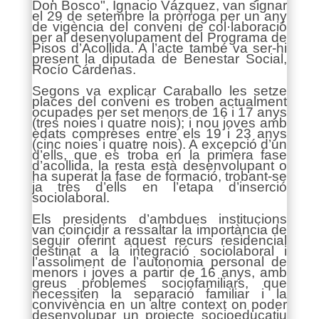
Don Bosco", Ignacio Vázquez, van signar
el 29 de setembre la pròrroga per un any
de vigència del conveni de col·laboració
per al desenvolupament del Programa de
Pisos d’Acollida. A l’acte també va ser-hi
present la diputada de Benestar Social,
Rocío Cárdenas.
Segons va explicar Caraballo les setze
places del conveni es troben actualment
ocupades per set menors de 16 i 17 anys
(tres noies i quatre nois); i nou joves amb
edats compreses entre els 19 i 23 anys
(cinc noies i quatre nois). A excepció d’un
d’ells, que es troba en la primera fase
d’acollida, la resta està desenvolupant o
ha superat la fase de formació, trobant-se
ja tres d’ells en l’etapa d’inserció
sociolaboral.
Els presidents d’ambdues institucions
van coincidir a ressaltar la importància de
seguir oferint aquest recurs residencial
destinat a la integració sociolaboral i
l’assoliment de l’autonomia personal de
menors i joves a partir de 16 anys, amb
greus problemes sociofamiliars, que
necessiten la separació familiar i la
convivència en un altre context on poder
desenvolupar un projecte socioeducatiu