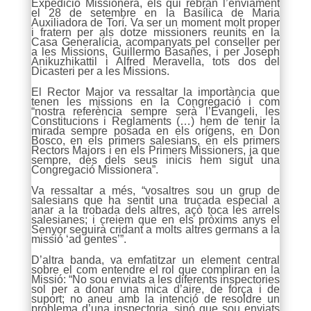
Expedició Missionera, els qui rebran l’enviament
el 28 de setembre en la Basílica de Maria
Auxiliadora de Torí. Va ser un moment molt proper
i fratern per als dotze missioners reunits en la
Casa Generalícia, acompanyats pel conseller per
a les Missions, Guillermo Basañes, i per Joseph
Anikuzhikattil i Alfred Meravella, tots dos del
Dicasteri per a les Missions.
El Rector Major va ressaltar la importància que
tenen les missions en la Congregació i com
“nostra referència sempre serà l’Evangeli, les
Constitucions i Reglaments (…) hem de tenir la
mirada sempre posada en els orígens, en Don
Bosco, en els primers salesians, en els primers
Rectors Majors i en els Primers Missioners, ja que
sempre, des dels seus inicis hem sigut una
Congregació Missionera”.
Va ressaltar a més, “vosaltres sou un grup de
salesians que ha sentit una trucada especial a
anar a la trobada dels altres, açò toca les arrels
salesianes; i creiem que en els pròxims anys el
Senyor seguirà cridant a molts altres germans a la
missió ‘ad gentes’”.
D’altra banda, va emfatitzar un element central
sobre el com entendre el rol que compliran en la
Missió: “No sou enviats a les diferents inspectories
sol per a donar una mica d’aire, de força i de
suport; no aneu amb la intenció de resoldre un
problema d’una inspectoria, sinó que sou enviats