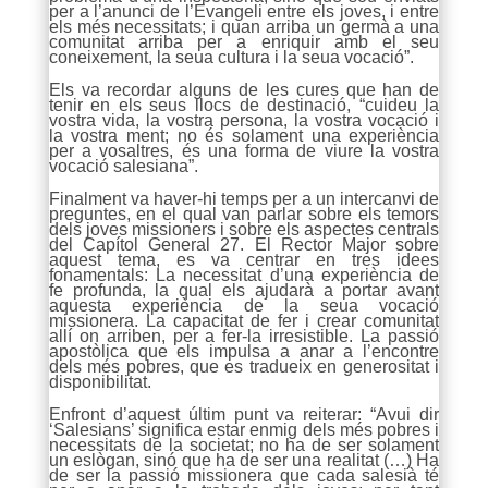
per a l’anunci de l’Evangeli entre els joves, i entre
els més necessitats; i quan arriba un germà a una
comunitat arriba per a enriquir amb el seu
coneixement, la seua cultura i la seua vocació”.
Els va recordar alguns de les cures que han de
tenir en els seus llocs de destinació, “cuideu la
vostra vida, la vostra persona, la vostra vocació i
la vostra ment; no és solament una experiència
per a vosaltres, és una forma de viure la vostra
vocació salesiana”.
Finalment va haver-hi temps per a un intercanvi de
preguntes, en el qual van parlar sobre els temors
dels joves missioners i sobre els aspectes centrals
del Capítol General 27. El Rector Major sobre
aquest tema, es va centrar en tres idees
fonamentals: La necessitat d’una experiència de
fe profunda, la qual els ajudarà a portar avant
aquesta experiència de la seua vocació
missionera. La capacitat de fer i crear comunitat
allí on arriben, per a fer-la irresistible. La passió
apostòlica que els impulsa a anar a l’encontre
dels més pobres, que es tradueix en generositat i
disponibilitat.
Enfront d’aquest últim punt va reiterar: “Avui dir
‘Salesians’ significa estar enmig dels més pobres i
necessitats de la societat; no ha de ser solament
un eslògan, sinó que ha de ser una realitat (…) Ha
de ser la passió missionera que cada salesià té