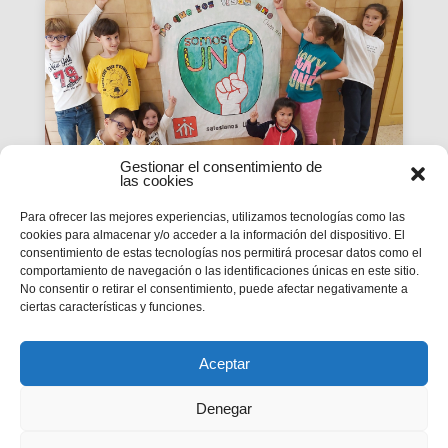
Gestionar el consentimiento de
las cookies
Para ofrecer las mejores experiencias, utilizamos tecnologías como las
cookies para almacenar y/o acceder a la información del dispositivo. El
La Revista SMX 59 hace
consentimiento de estas tecnologías nos permitirá procesar datos como el
comportamiento de navegación o las identificaciones únicas en este sitio.
balance del primer curso de
No consentir o retirar el consentimiento, puede afectar negativamente a
'Somos Uno'
ciertas características y funciones.
La edición 59 de la revista digital SMX hace
balance del primer curso de la Campaña
inspectorial Somos Uno, marcada...
Aceptar
Denegar