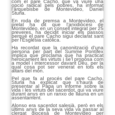
com el pare Cacho, que va viure una
opció radical pels pobres, ha informat
l’arquebisbe de Montevideo, Daniel
Sturla.
En roda de premsa a Montevideo, el
prelat ha dit que l’arxidiòcesi de
Montevideo, en un consell integrat per 25
preveres, ha decidit iniciar els passos
perquè el pare Cacho sigui declarat sant
per l’Església catòlica.
Ha recordat que la canonització d’una
persona per part del Summe Pontífex
implica que proclama que ha practicat
heroicament les virtuts i se’l proposa com
a model i intercessor davant Déu, per la
qual cosa pot ser venerat en tots els
altars del món.
Pel que fa al procés del pare Cacho,
Sturla ha explicat que s’haurà de
presentar al Papa un informe sobre la
vida i les virtuts del sacerdot, qui va viure
durant anys en un ranxo de llauna en un
assentament.
Alonso era sacerdot salesià, però en els
últims anys de la seva vida va passar al
clergat diocesà de Montevideo per