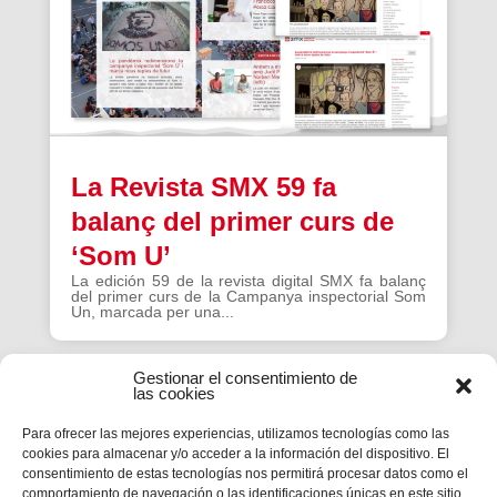
La Revista SMX 59 fa
balanç del primer curs de
‘Som U’
La edición 59 de la revista digital SMX fa balanç
del primer curs de la Campanya inspectorial Som
Un, marcada per una...
Gestionar el consentimiento de
las cookies
Para ofrecer las mejores experiencias, utilizamos tecnologías como las
cookies para almacenar y/o acceder a la información del dispositivo. El
La Revista SMX 59 hace
consentimiento de estas tecnologías nos permitirá procesar datos como el
comportamiento de navegación o las identificaciones únicas en este sitio.