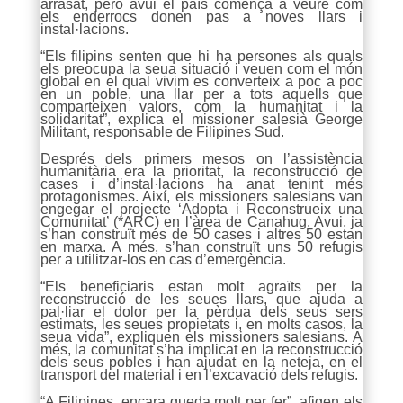
arrasat, però avui el país comença a veure com
els enderrocs donen pas a noves llars i
instal·lacions.
“Els filipins senten que hi ha persones als quals
els preocupa la seua situació i veuen com el món
global en el qual vivim es converteix a poc a poc
en un poble, una llar per a tots aquells que
comparteixen valors, com la humanitat i la
solidaritat”, explica el missioner salesià George
Militant, responsable de Filipines Sud.
Després dels primers mesos on l’assistència
humanitària era la prioritat, la reconstrucció de
cases i d’instal·lacions ha anat tenint més
protagonismes. Així, els missioners salesians van
engegar el projecte ‘Adopta i Reconstrueix una
Comunitat’ (*ARC) en l’àrea de Canahug. Avui, ja
s’han construït més de 50 cases i altres 50 estan
en marxa. A més, s’han construït uns 50 refugis
per a utilitzar-los en cas d’emergència.
“Els beneficiaris estan molt agraïts per la
reconstrucció de les seues llars, que ajuda a
pal·liar el dolor per la pèrdua dels seus sers
estimats, les seues propietats i, en molts casos, la
seua vida”, expliquen els missioners salesians. A
més, la comunitat s’ha implicat en la reconstrucció
dels seus pobles i han ajudat en la neteja, en el
transport del material i en l’excavació dels refugis.
“A Filipines, encara queda molt per fer”, afigen els