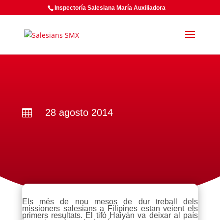
Inspectoría Salesiana María Auxiliadora
28 agosto 2014

Els més de nou mesos de dur treball dels
missioners salesians a Filipines estan veient els
primers resultats. El tifó Haiyán va deixar al país