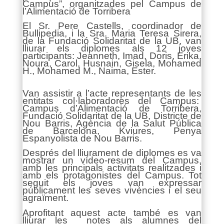
Campus”, organitzades pel Campus de
l’Alimentació de Torribera
El Sr. Pere Castells, coordinador de
Bullipedia, i la Sra. Maria Teresa Sirera,
de la Fundació Solidaritat de la UB, van
lliurar els diplomes als 12 joves
participants: Jeanneth, Imad, Doris, Erika,
Noura, Carol, Husnain, Gisela, Mohamed
H., Mohamed M., Naima, Ester.
Van assistir a l’acte representants de les
entitats col·laboradores del Campus:
Campus d’Alimentació de Torribera,
Fundació Solidaritat de la UB, Districte de
Nou Barris, Agència de la Salut Pública
de Barcelona, Kviures, Penya
Espanyolista de Nou Barris.
Després del lliurament de diplomes es va
mostrar un vídeo-resum del Campus,
amb les principals activitats realitzades i
amb els protagonistes del Campus. Tot
seguit els joves van expressar
públicament les seves vivències i el seu
agraïment.
Aprofitant aquest acte també es van
lliurar les notes als alumnes del