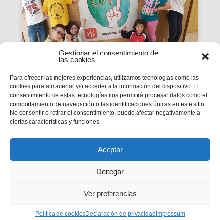
Gestionar el consentimiento de
las cookies
Para ofrecer las mejores experiencias, utilizamos tecnologías como las
cookies para almacenar y/o acceder a la información del dispositivo. El
La Revista SMX 59 hace
consentimiento de estas tecnologías nos permitirá procesar datos como el
comportamiento de navegación o las identificaciones únicas en este sitio.
balance del primer curso de
No consentir o retirar el consentimiento, puede afectar negativamente a
'Somos Uno'
ciertas características y funciones.
La edición 59 de la revista digital SMX hace
balance del primer curso de la Campaña
inspectorial Somos Uno, marcada...
Aceptar
Denegar
Ver preferencias
Privacidad
|
Aviso legal
|
Política de cookies
Política de cookies
Declaración de privacidad
Impressum