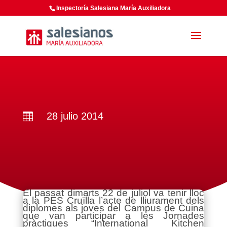
Inspectoría Salesiana María Auxiliadora
28 julio 2014

El passat dimarts 22 de juliol va tenir lloc
a la PES Cruïlla l’acte de lliurament dels
diplomes als joves del Campus de Cuina
que van participar a les Jornades
pràctiques “International Kitchen