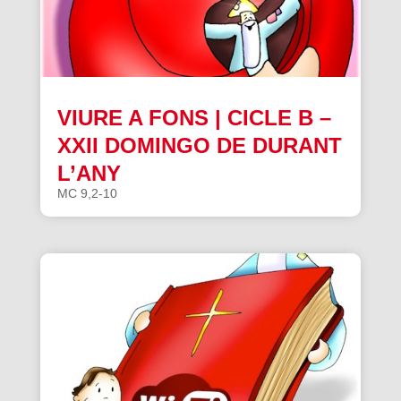
VIURE A FONS | CICLE B –
XXII DOMINGO DE DURANT
L’ANY
MC 9,2-10