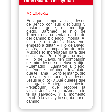
Otras Palabras me ayudan
Mc 10,46-52
En aquel tiempo, al salir Jesús
de Jericó con sus discípulos y
bastante gente, un mendigo
ciego, Bartimeo (el hijo de
Timeo), estaba sentado al borde
del camino pidiendo limosna. Al
oír que era Jesús Nazareno,
empezó a gritar: «Hijo de David,
Jesús, ten compasión de mí».
Muchos lo increpaban para que
se callara. Pero él gritaba más:
«Hijo de David, ten compasión
de mí». Jesús se detuvo y dijo:
«Llamadlo». Llamaron al ciego,
diciéndole: «Ánimo, levántate,
que te llama». Soltó el manto, dio
un salto y se acercó a Jesús.
Jesús le dijo: «¿Qué quieres que
te haga?». El ciego le contestó:
«“Rabbuní”, que recobre la
vista». Jesús le dijo: «Anda, tu fe
te ha salvado». Y al momento
recobró la vista y lo seguía por el
camino.