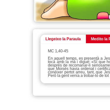
Llegeixo la Paraula
Medito la 
MC 1,40-45
En aquell temps, es presentà a Jesús
tocà amb la mà i digué: «Sí que ho 
després de recomanar-li seriosament
que Moisès havia ordenat i certific
conèixer pertot arreu, tant, que J
Però la gent venia a trobar-lo de tot