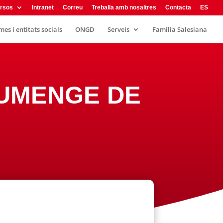
rsos
Intranet
Correu
Treballa amb nosaltres
Contacta
ES
es i entitats socials
ONGD
Serveis
Família Salesiana
DIUMENGE DE