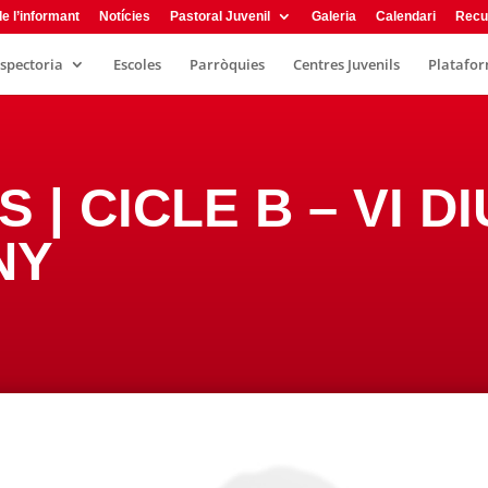
e l’informant
Notícies
Pastoral Juvenil
Galeria
Calendari
Recu
nspectoria
Escoles
Parròquies
Centres Juvenils
Plataform
S | CICLE B – VI 
NY