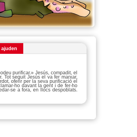
i ajuden
podeu purificar.» Jesús, compadit, el
. Tot seguit Jesús el va fer marxar,
t, oferir per la seva purificació el
clamar-ho davant la gent i de fer-ho
dar-se a fora, en llocs despoblats.