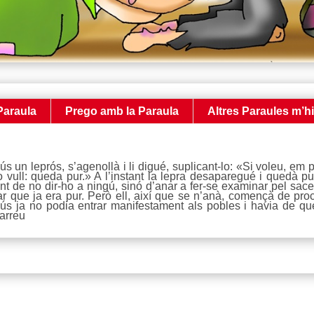
Paraula
Prego amb la Paraula
Altres Paraules m’h
 un leprós, s’agenollà i li digué, suplicant-lo: «Si voleu, em 
vull: queda pur.» A l’instant la lepra desaparegué i quedà pur
 de no dir-ho a ningú, sinó d’anar a fer-se examinar pel sacerdo
ar que ja era pur. Però ell, així que se n’anà, començà de pro
esús ja no podia entrar manifestament als pobles i havia de que
 arreu