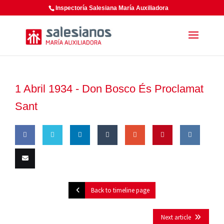
Inspectoría Salesiana María Auxiliadora
1 Abril 1934 -
Don Bosco És Proclamat
Sant
Share
Share
Share
Share
Share
Pin this
Share
on
on
on
on
on
on VK
Email
Back to timeline page
Facebook
Twitter
LinkedIn
Tumblr
Google
this
Plus
Next article