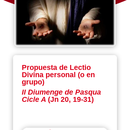
Propuesta de Lectio
Divina personal (o en
grupo)
II Diumenge de Pasqua
Cicle A
(Jn 20, 19-31)