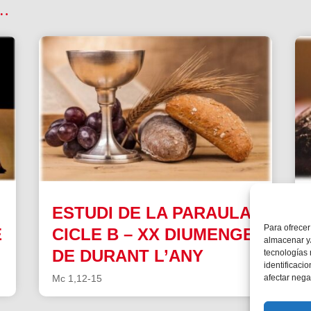
 …
ESTUDI DE LA PARAULA|
Para ofrecer
E
CICLE B – XX DIUMENGE
almacenar y/
DE DURANT L’ANY
tecnologías
identificaci
afectar nega
Mc 1,12-15