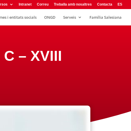
rsos
Intranet
Correu
Treballa amb nosaltres
Contacta
ES
es i entitats socials
ONGD
Serveis
Família Salesiana
C – XVIII