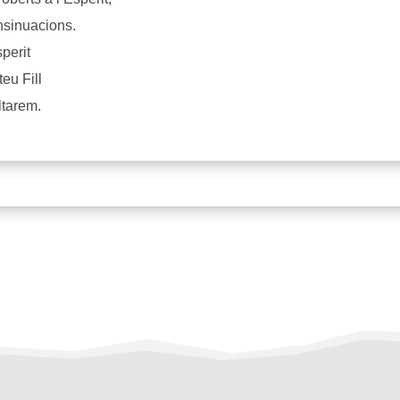
nsinuacions.
perit
eu Fill
ltarem.