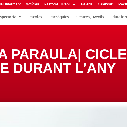
e l’informant
Notícies
Pastoral Juvenil
Galeria
Calendari
Recu
nspectoria
Escoles
Parròquies
Centres Juvenils
Plataform
A PARAULA| CICLE 
E DURANT L’ANY