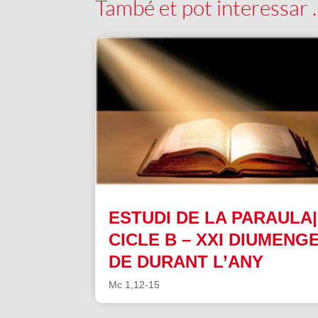
També et pot interessar
ESTUDI DE LA PARAULA|
CICLE B – XXI DIUMENG
DE DURANT L’ANY
Mc 1,12-15