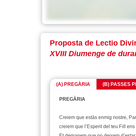
Proposta de Lectio Divi
XVIII Diumenge de duran
(A) PREGÀRIA
(B) PASSES P
PREGÀRIA
Creiem que estàs enmig nostre, Pare,
creiem que l’Esperit del teu Fill ens
Et demanem que no deixem d’estar o