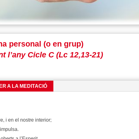
na personal (o en grup)
t l’any Cicle C (Lc 12,13-21)
ER A LA MEDITACIÓ
 i en el nostre interior;
 impulsa.
berts a l’Esperit,