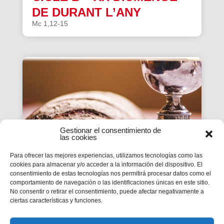
DE DURANT L’ANY
Mc 1,12-15
Gestionar el consentimiento de
las cookies
Para ofrecer las mejores experiencias, utilizamos tecnologías como las
cookies para almacenar y/o acceder a la información del dispositivo. El
consentimiento de estas tecnologías nos permitirá procesar datos como el
ESTUDI DE LA PARAULA|
comportamiento de navegación o las identificaciones únicas en este sitio.
No consentir o retirar el consentimiento, puede afectar negativamente a
CICLE B – XIX DIUMENGE
ciertas características y funciones.
DE DURANT L’ANY