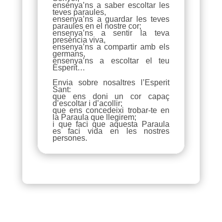
ensenya’ns a saber escoltar les
teves paraules,
ensenya’ns a guardar les teves
paraules en el nostre cor;
ensenya’ns a sentir la teva
presència viva,
ensenya’ns a compartir amb els
germans,
ensenya’ns a escoltar el teu
Esperit…
Envia sobre nosaltres l’Esperit
Sant:
que ens doni un cor capaç
d’escoltar i d’acollir;
que ens concedeixi trobar-te en
la Paraula que llegirem;
i que faci que aquesta Paraula
es faci vida en les nostres
persones.