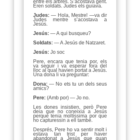
entre els arbres. S’acostava gent.
Eren soldats. Judes els guiava.
Judes:
— Hola, Mestre! —va dir
Judes mentre s’acostava a
Jesús.
Jesús:
— A qui busqueu?
Soldats:
— A Jesús de Natzaret.
Jesús:
Jo soc
Pere, encara que tenia por, els
va seguir i va esperar fora del
lloc al qual havien portat a Jesús.
Una dona li va preguntar:
Dona:
— No ets tu un dels seus
amics?
Pere:
(Amb por) — Jo no.
Les dones insistien, però Pere
deia que no coneixia a Jesús
perquè tenia moltíssima por que
ho capturessin a ell també.
Després, Pere ho va sentir molt i
estava tan trist per haver
abandonat a Jesús que quan