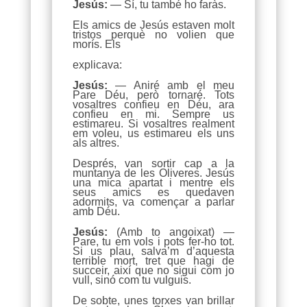
Jesús:
— Sí, tu també ho faràs.
Els amics de Jesús estaven molt
tristos perquè no volien que
morís. Els
explicava:
Jesús:
— Aniré amb el meu
Pare Déu, però tornaré. Tots
vosaltres confieu en Déu, ara
confieu en mi. Sempre us
estimareu. Si vosaltres realment
em voleu, us estimareu els uns
als altres.
Després, van sortir cap a la
muntanya de les Oliveres. Jesús
una mica apartat i mentre els
seus amics es quedaven
adormits, va començar a parlar
amb Déu.
Jesús:
(Amb to angoixat) —
Pare, tu em vols i pots fer-ho tot.
Si us plau, salva’m d’aquesta
terrible mort, tret que hagi de
succeir, així que no sigui com jo
vull, sinó com tu vulguis.
De sobte, unes torxes van brillar