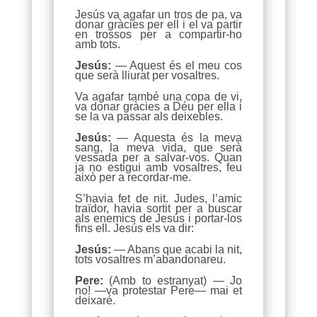
Jesús va agafar un tros de pa, va
donar gràcies per ell i el va partir
en trossos per a compartir-ho
amb tots.
Jesús:
— Aquest és el meu cos
que serà lliurat per vosaltres.
Va agafar també una copa de vi,
va donar gràcies a Déu per ella i
se la va passar als deixebles.
Jesús:
— Aquesta és la meva
sang, la meva vida, que serà
vessada per a salvar-vos. Quan
ja no estigui amb vosaltres, feu
això per a recordar-me.
S’havia fet de nit. Judes, l’amic
traïdor, havia sortit per a buscar
als enemics de Jesús i portar-los
fins ell. Jesús els va dir:
Jesús:
— Abans que acabi la nit,
tots vosaltres m’abandonareu.
Pere:
(Amb to estranyat) — Jo
no! —va protestar Pere— mai et
deixaré.