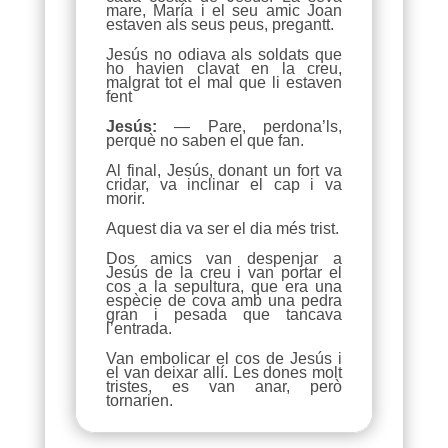
mare, María i el seu amic Joan
estaven als seus peus, pregantt.
Jesús no odiava als soldats que
ho havien clavat en la creu,
malgrat tot el mal que li estaven
fent
Jesús:
— Pare, perdona’ls,
perquè no saben el que fan.
Al final, Jesús, donant un fort va
cridar, va inclinar el cap i va
morir.
Aquest dia va ser el dia més trist.
Dos amics van despenjar a
Jesús de la creu i van portar el
cos a la sepultura, que era una
espècie de cova amb una pedra
gran i pesada que tancava
l’entrada.
Van embolicar el cos de Jesús i
el van deixar allí. Les dones molt
tristes, es van anar, però
tornarien.