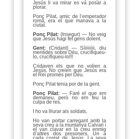
Jesús li va mirar es va posar a
plorar.
Ponç Pilat, amic de l’emperador
romà, era el que manava a la
ciutat.
Ponç Pilat:
(Insegur) — No veig
que Jesús hagi fet gens dolent.
Gent:
(Cridant) — Síiiiiiiii, diu
mentides sobre Déu, crucifiqueu-
lo, crucifiqueu-lo!!!
Cridaven els que no volien a
Jesús. No creien que Jesús era
el Rei promès per Déu.
Ponç Pilat tenia por de la gent.
Ponç Pilat:
— Faré el que em
demaneu, però no em feu la
culpa de res.
I ho va lliurar als soldats.
Ho van portar carregant amb la
seva creu a la muntanya Calvari i
el van clavar en la creu enmig
d’altres dos presoners. Un a
cada costat de Jesús. La seva