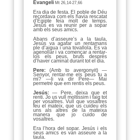
Evangeli
Mt 26,14-27,66
Era dia de festa. El poble de Déu
recordava com els havia rescatat
d’Egipte feia molt de temps.
Jesús es va reunir per a sopar
amb els seus amics.
Abans d’asseure’s a la taula,
Jesús va agafar un rentamans
ple d’aigua i una tovallola. Es va
agenollar i va començar a rentar-
los els peus, bruts després
d’haver caminat durant tot el dia.
Pere:
(Amb to avergonyit) —
Senyor, rentar-me els peus tu a
mi? —li va dir Pere— Mai
permetré que em rentis els peus.
Jesús:
— Pere, deixa que et
renti. Jo us vull moltíssim i faig tot
per vosaltres. Vull que vosaltres
feu el mateix, que us cuideu els
uns als altres de la mateixa
manera que jo cuido de
vosaltres.
Era l’hora del sopar. Jesús i els
seus amics es van asseure a la
taula.