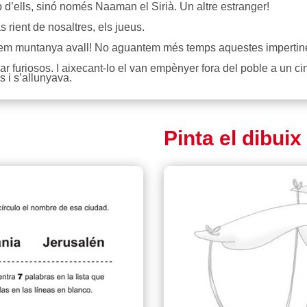
p d’ells, sinó només Naaman el Sirià. Un altre estranger!
 rient de nosaltres, els jueus.
em muntanya avall! No aguantem més temps aquestes impertin
r furiosos. I aixecant-lo el van empènyer fora del poble a un ci
s i s’allunyava.
Pinta el dibuix