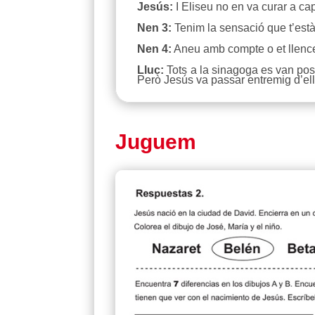
Jesús:
I Eliseu no en va curar a ca
Nen 3:
Tenim la sensació que t’estàs
Nen 4:
Aneu amb compte o et llenc
Lluc:
Tots a la sinagoga es van posa
Però Jesús va passar entremig d’ell
Juguem