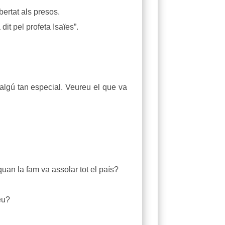
bertat als presos.
it pel profeta Isaïes”.
 algú tan especial. Veureu el que va
quan la fam va assolar tot el país?
eu?