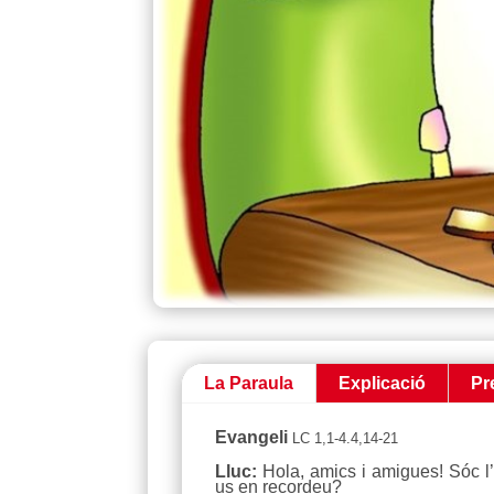
La Paraula
Explicació
Pr
Evangeli
LC 1,1-4.4,14-21
Lluc:
Hola, amics i amigues! Sóc l’
us en recordeu?