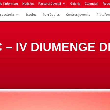
e l’informant
Notícies
Pastoral Juvenil
Galeria
Calendari
Recu
nspectoria
Escoles
Parròquies
Centres Juvenils
Plataform
 C – IV DIUMENGE 