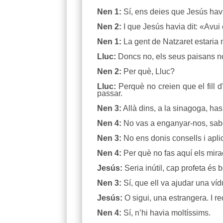
Nen 1:
Sí, ens deies que Jesús havia 
Nen 2:
I que Jesús havia dit: «Avui 
Nen 1:
La gent de Natzaret estaria 
Lluc:
Doncs no, els seus paisans n
Nen 2:
Per què, Lluc?
Lluc:
Perquè no creien que el fill d
passar.
Nen 3:
Allà dins, a la sinagoga, has
Nen 4:
No vas a enganyar-nos, sabem
Nen 3:
No ens donis consells i aplic
Nen 4:
Per què no fas aquí els mir
Jesús:
Seria inútil, cap profeta és 
Nen 3:
Sí, que ell va ajudar una ví
Jesús:
O sigui, una estrangera. I r
Nen 4:
Sí, n’hi havia moltíssims.