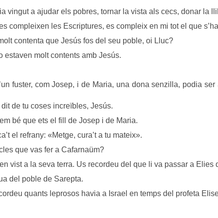
vingut a ajudar els pobres, tornar la vista als cecs, donar la lli
es compleixen les Escriptures, es compleix en mi tot el que s’ha d
molt contenta que Jesús fos del seu poble, oi Lluc?
o estaven molt contents amb Jesús.
’un fuster, com Josep, i de Maria, una dona senzilla, podia ser
 dit de tu coses increïbles, Jesús.
 bé que ets el fill de Josep i de Maria.
a’t el refrany: «Metge, cura’t a tu mateix».
acles que vas fer a Cafarnaüm?
ben vist a la seva terra. Us recordeu del que li va passar a Elies 
dua del poble de Sarepta.
ecordeu quants leprosos havia a Israel en temps del profeta Elis