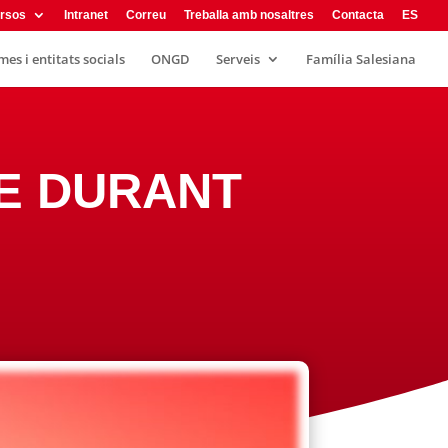
rsos
Intranet
Correu
Treballa amb nosaltres
Contacta
ES
es i entitats socials
ONGD
Serveis
Família Salesiana
DE DURANT