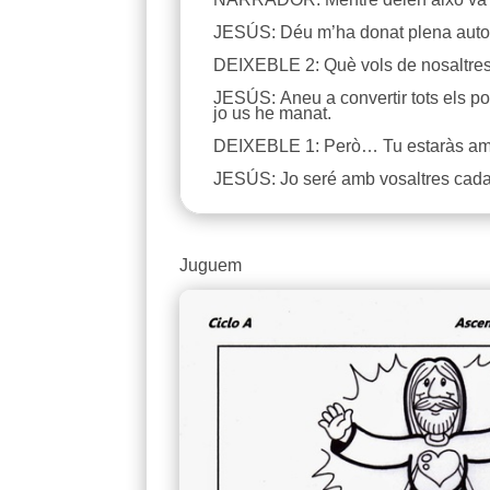
JESÚS: Déu m’ha donat plena autorita
DEIXEBLE 2: Què vols de nosaltre
JESÚS: Aneu a convertir tots els pob
jo us he manat.
DEIXEBLE 1: Però… Tu estaràs am
JESÚS: Jo seré amb vosaltres cada d
Juguem