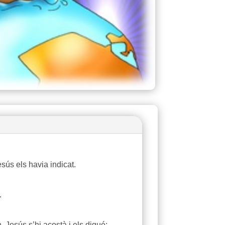
ús els havia indicat.
.
Jesús s’hi acostà i els digué: