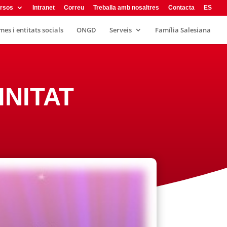
rsos
Intranet
Correu
Treballa amb nosaltres
Contacta
ES
es i entitats socials
ONGD
Serveis
Família Salesiana
INITAT