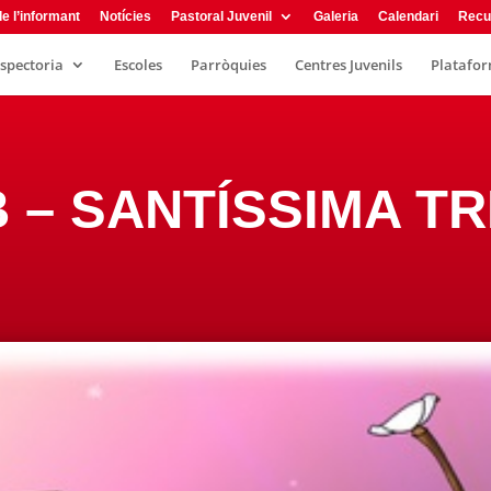
e l’informant
Notícies
Pastoral Juvenil
Galeria
Calendari
Recu
nspectoria
Escoles
Parròquies
Centres Juvenils
Plataform
B – SANTÍSSIMA TR