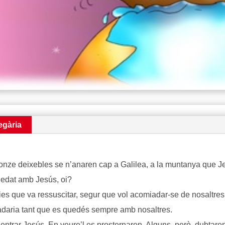
egària
e deixebles se n’anaren cap a Galilea, a la muntanya que Jes
edat amb Jesús, oi?
es que va ressuscitar, segur que vol acomiadar-se de nosaltres
adaria tant que es quedés sempre amb nosaltres.
ar Jesús. En veure’l es prosternaren. Alguns, però, dubtaren. 