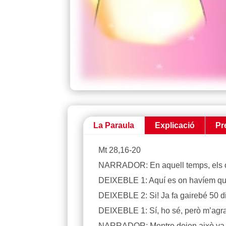
La Paraula
Explicació
Pr
Mt 28,16-20
NARRADOR: En aquell temps, els onz
DEIXEBLE 1: Aquí es on havíem qu
DEIXEBLE 2: Si! Ja fa gairebé 50 di
DEIXEBLE 1: Sí, ho sé, però m’agr
NARRADOR: Mentre deien això va entr