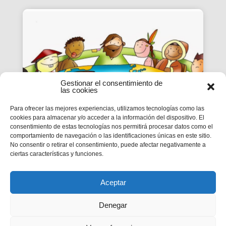
Gestionar el consentimiento de
las cookies
Para ofrecer las mejores experiencias, utilizamos tecnologías como las
cookies para almacenar y/o acceder a la información del dispositivo. El
consentimiento de estas tecnologías nos permitirá procesar datos como el
EPI | CICLE B- XX
comportamiento de navegación o las identificaciones únicas en este sitio.
No consentir o retirar el consentimiento, puede afectar negativamente a
DIUMENGE DE DURANT
ciertas características y funciones.
L’ANY
MC 1,12-15
Aceptar
Denegar