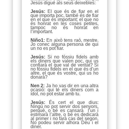
Jesús digué als seus deixebles:
Jesús:
El que és de fiar en el
que importa poc, també és de fiar
en el que és important; el que no
és honrat en les coses petites,
tampoc no és honrat en
l’important.
Niño1:
En això tens raó, mestre.
Jo conec alguna persona de qui
un no es pot fiar.
Jesús:
Si no fóssiu fidels amb
els diners que valen poc, qui us
confiarà el que val de veritat? Si
no fóssiu fidels en el que és d’un
altre, el que és vostre, qui us ho
donarà?
Nen 2:
Ja ho vas dir en una altra
ocasió: qui té els diners com a
ídol, no pot estar amb tu.
Jesús:
És cert el que dius:
Ningú no pot servir dos senyors,
perquè, o bé es cansarà l’un i
estimarà l’altre, o bé es dedicarà
al primer i no farà cas del segon.
No podeu servir alhora Déu i el
diner.