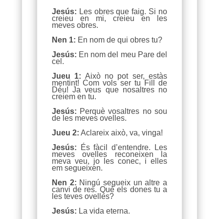
Jesús:
Les obres que faig. Si no
creieu en mi, creieu en les
meves obres.
Nen 1:
En nom de qui obres tu?
Jesús:
En nom del meu Pare del
cel.
Jueu 1:
Això no pot ser, estàs
mentint! Com vols ser tu Fill de
Déu! Ja veus que nosaltres no
creiem en tu.
Jesús:
Perquè vosaltres no sou
de les meves ovelles.
Jueu 2:
Aclareix això, va, vinga!
Jesús:
És fàcil d’entendre. Les
meves ovelles reconeixen la
meva veu, jo les conec, i elles
em segueixen.
Nen 2:
Ningú segueix un altre a
canvi de res. Què els dones tu a
les teves ovelles?
Jesús:
La vida eterna.