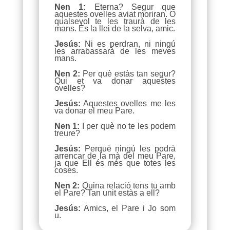
Nen 1:
Eterna? Segur que
aquestes ovelles aviat moriran. O
qualsevol te les traurà de les
mans. És la llei de la selva, amic.
Jesús:
Ni es perdran, ni ningú
les arrabassarà de les meves
mans.
Nen 2:
Per què estàs tan segur?
Qui et va donar aquestes
ovelles?
Jesús:
Aquestes ovelles me les
va donar el meu Pare.
Nen 1:
I per què no te les podem
treure?
Jesús:
Perquè ningú les podrà
arrencar de la mà del meu Pare,
ja que Ell és més que totes les
coses.
Nen 2:
Quina relació tens tu amb
el Pare? Tan unit estàs a ell?
Jesús:
Amics, el Pare i Jo som
u.