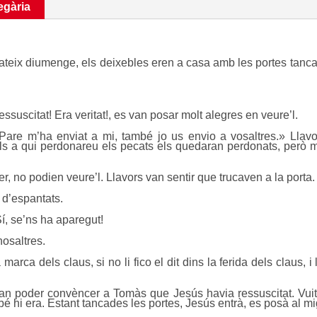
egària
ateix diumenge, els deixebles eren a casa amb les portes tancad
ssuscitat! Era veritat!, es van posar molt alegres en veure’l.
are m’ha enviat a mi, també jo us envio a vosaltres.» Llavor
lls a qui perdonareu els pecats els quedaran perdonats, però
, no podien veure’l. Llavors van sentir que trucaven a la port
d’espantats.
í, se’ns ha aparegut!
nosaltres.
marca dels claus, si no li fico el dit dins la ferida dels claus, 
an poder convèncer a Tomàs que Jesús havia ressuscitat. Vuit
 hi era. Estant tancades les portes, Jesús entrà, es posà al mig