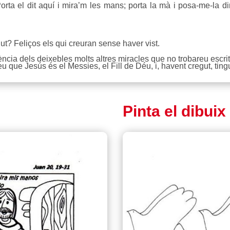
ta el dit aquí i mira’m les mans; porta la mà i posa-me-la din
ut? Feliços els qui creuran sense haver vist.
ncia dels deixebles molts altres miracles que no trobareu escrits
u que Jesús és el Messies, el Fill de Déu, i, havent cregut, tin
Pinta el dibuix