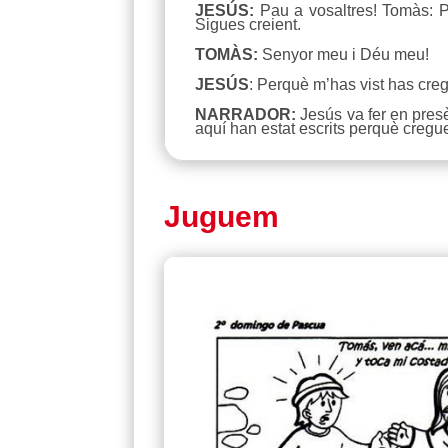
JESÚS:
Pau a vosaltres! Tomàs: Por
Sigues creient.
TOMÀS:
Senyor meu i Déu meu!
JESÚS
: Perquè m’has vist has creg
NARRADOR:
Jesús va fer en presè
aquí han estat escrits perquè cregue
Juguem