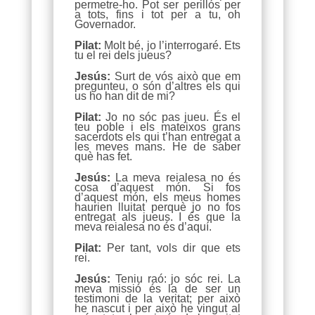
permetre-ho. Pot ser perillós per
a tots, fins i tot per a tu, oh
Governador.
Pilat:
Molt bé, jo l’interrogaré. Ets
tu el rei dels jueus?
Jesús:
Surt de vós això que em
pregunteu, o són d’altres els qui
us ho han dit de mi?
Pilat:
Jo no sóc pas jueu. És el
teu poble i els mateixos grans
sacerdots els qui t’han entregat a
les meves mans. He de saber
què has fet.
Jesús:
La meva reialesa no és
cosa d’aquest món. Si fos
d’aquest món, els meus homes
haurien lluitat perquè jo no fos
entregat als jueus. I és que la
meva reialesa no és d’aquí.
Pilat:
Per tant, vols dir que ets
rei.
Jesús:
Teniu raó: jo sóc rei. La
meva missió és la de ser un
testimoni de la veritat; per això
he nascut i per això he vingut al