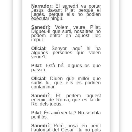
Narrador:
El sanedrí va portar
Jesús davant Pilat perquè el
jutgés, perquè ells no podien
executar ningú.
Sanedrí:
Volem veure Pilat.
Digueu-li que surti, nosaltres no
podem entrar en aquest lloc
impur.
Oficial:
Senyor, aquí hi ha
algunes persones que volen
veure’t.
Pilat:
Està bé, digues-los que
passin.
Oficial:
Diuen que millor que
surtis tu, que ells es podrien
contaminar.
Sanedrí:
Et portem aquest
enemic de Roma, que es fa dir
Rei dels jueus.
Pilat:
És això veritat? No sembla
perillós.
Sanedrí:
Però posa en perill
l’autoritat del Cèsar i tu no pots