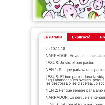
La Paraula
Explicació
Pr
Jn 10,11-18
NARRADOR: En aquell temps, Jesús
JESÚS: Jo sóc el bon pastor.
NEN 1: Per què parlava dels pastor
JESÚS: El bon pastor dona la vida p
fuig i abandona les ovelles, perquè 
les destrossa o les dispersa. Jo soc
NEN 2: Per què sempre parla amb
NARRADOR: És perquè s’entengui mi
JESÚS: Tal com el Pare em coneix i j