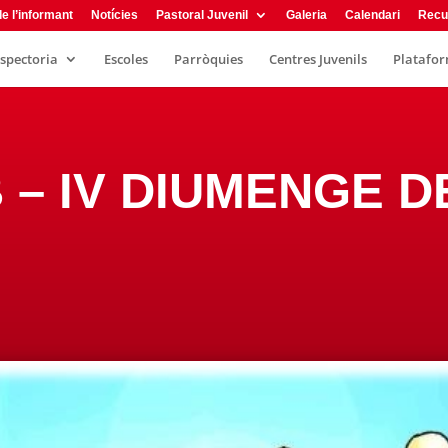
e l’informant
Notícies
Pastoral Juvenil
Galeria
Calendari
Recu
nspectoria
Escoles
Parròquies
Centres Juvenils
Plataform
B – IV DIUMENGE D