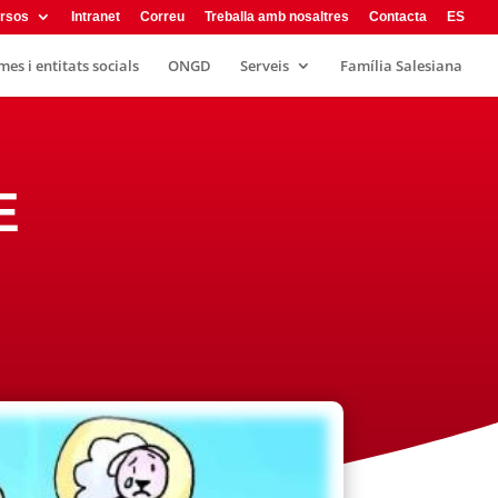
rsos
Intranet
Correu
Treballa amb nosaltres
Contacta
ES
es i entitats socials
ONGD
Serveis
Família Salesiana
E