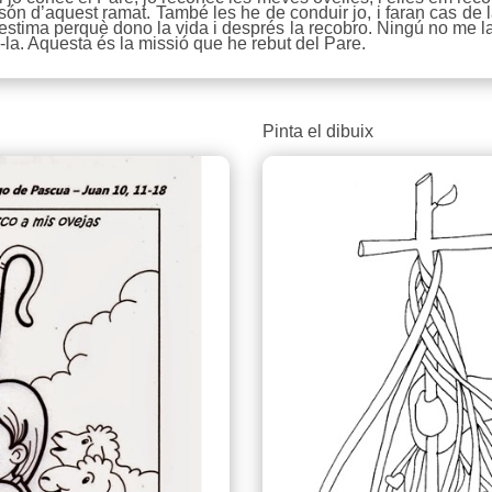
 són d’aquest ramat. També les he de conduir jo, i faran cas de 
estima perquè dono la vida i després la recobro. Ningú no me la 
-la. Aquesta és la missió que he rebut del Pare.
Pinta el dibuix