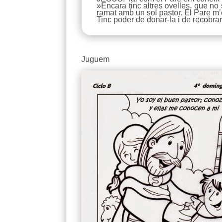
»Encara tinc altres ovelles, que no
ramat amb un sol pastor. El Pare m’
Tinc poder de donar-la i de recobrar
Juguem