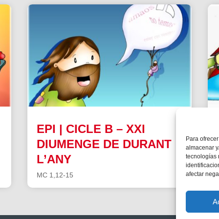
EPI | CICLE B – XXI
Para ofrecer
DIUMENGE DE DURANT
almacenar y/
L’ANY
tecnologías
identificaci
afectar nega
MC 1,12-15
A