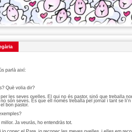
egària
 parlà així:
s? Què volia dir?
er les seves ovelles. El qui no és pastor, sinó que treballa nom
no són seves. És que ell només treballa pel jornal i tant se li’n 
 el bon pastor.
 exemples?
llor. Ja veuràs, ho entendràs tot.
o conec el Pare, jo reconec les meves ovelles, i elles em recon