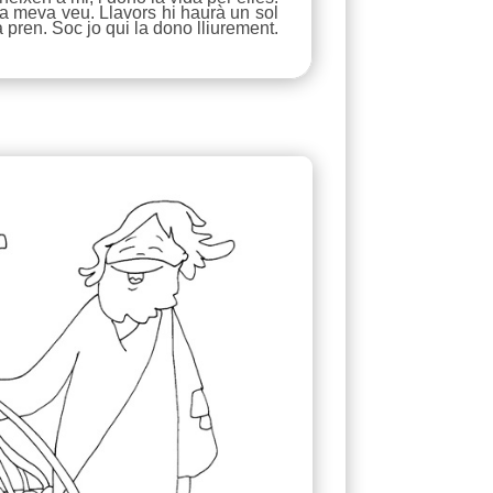
la meva veu. Llavors hi haurà un sol
pren. Soc jo qui la dono lliurement.