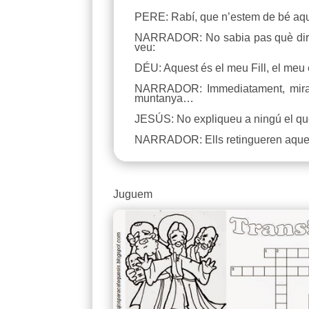
PERE: Rabí, que n’estem de bé aquí 
NARRADOR: No sabia pas què dir, d’
veu:
DÉU: Aquest és el meu Fill, el meu e
NARRADOR: Immediatament, mirant 
muntanya…
JESÚS: No expliqueu a ningú el que h
NARRADOR: Ells retingueren aquestes
Juguem