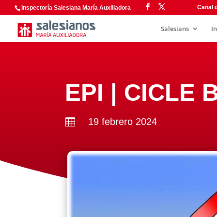
Canal d
Inspectoría Salesiana María Auxiliadora
Salesians
I
EPI | CICLE
19 febrero 2024
