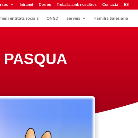
rsos
Intranet
Correu
Treballa amb nosaltres
Contacta
ES
es i entitats socials
ONGD
Serveis
Família Salesiana
DE PASQUA