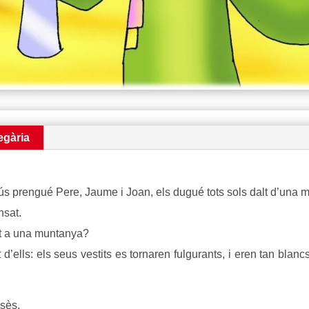
egària
prengué Pere, Jaume i Joan, els dugué tots sols dalt d’una m
nsat.
t a una muntanya?
lls: els seus vestits es tornaren fulgurants, i eren tan blanc
sès.