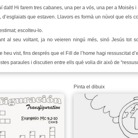
dalt! Hi farem tres cabanes, una per a vós, una per a Moisès i u
esglaiats que estaven. Llavors es formà un núvol que els cobri
stimat; escolteu-lo.
al seu voltant, ja no veieren ningú més, sinó Jesús tot so
eu vist, fins després que el Fill de l’home hagi ressuscitat d’e
 paraules i discutien entre ells què volia dir això de “ressusci
Pinta el dibuix