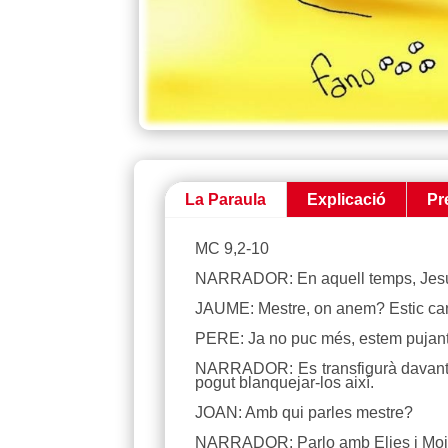
La Paraula
Explicació
Pr
MC 9,2-10
NARRADOR: En aquell temps, Jesús 
JAUME: Mestre, on anem? Estic ca
PERE: Ja no puc més, estem pujan
NARRADOR: Es transfigurà davant d’e
pogut blanquejar-los així.
JOAN: Amb qui parles mestre?
NARRADOR: Parlo amb Elies i Moi