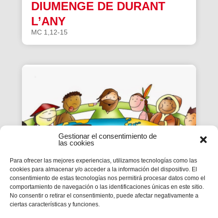
DIUMENGE DE DURANT
L’ANY
MC 1,12-15
Gestionar el consentimiento de
las cookies
Para ofrecer las mejores experiencias, utilizamos tecnologías como las
cookies para almacenar y/o acceder a la información del dispositivo. El
consentimiento de estas tecnologías nos permitirá procesar datos como el
EPI | CICLE B- XX
comportamiento de navegación o las identificaciones únicas en este sitio.
No consentir o retirar el consentimiento, puede afectar negativamente a
DIUMENGE DE DURANT
ciertas características y funciones.