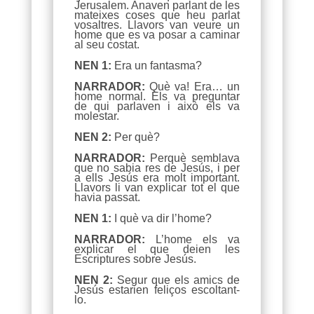
Jerusalem. Anaven parlant de les
mateixes coses que heu parlat
vosaltres. Llavors van veure un
home que es va posar a caminar
al seu costat.
NEN 1:
Era un fantasma?
NARRADOR:
Què va! Era… un
home normal. Els va preguntar
de qui parlaven i això els va
molestar.
NEN 2:
Per què?
NARRADOR:
Perquè semblava
que no sabia res de Jesús, i per
a ells Jesús era molt important.
Llavors li van explicar tot el que
havia passat.
NEN 1:
I què va dir l’home?
NARRADOR:
L’home els va
explicar el que deien les
Escriptures sobre Jesús.
NEN 2:
Segur que els amics de
Jesús estarien feliços escoltant-
lo.