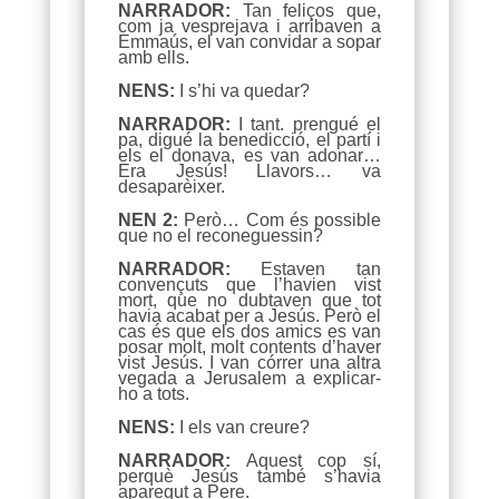
NARRADOR:
Tan feliços que,
com ja vesprejava i arribaven a
Emmaús, el van convidar a sopar
amb ells.
NENS:
I s’hi va quedar?
NARRADOR:
I tant. prengué el
pa, digué la benedicció, el partí i
els el donava, es van adonar…
Era Jesús! Llavors… va
desaparèixer.
NEN 2:
Però… Com és possible
que no el reconeguessin?
NARRADOR:
Estaven tan
convençuts que l’havien vist
mort, que no dubtaven que tot
havia acabat per a Jesús. Però el
cas és que els dos amics es van
posar molt, molt contents d’haver
vist Jesús. I van córrer una altra
vegada a Jerusalem a explicar-
ho a tots.
NENS:
I els van creure?
NARRADOR:
Aquest cop sí,
perquè Jesús també s’havia
aparegut a Pere.