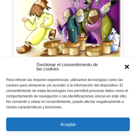
Gestionar el consentimiento de
las cookies
VIURE A FONS | CICLE B –
XIV DIUMENGE DE
Para ofrecer las mejores experiencias, utilizamos tecnologías como las
cookies para almacenar y/o acceder a la información del dispositivo. El
DURANT L’ANY
consentimiento de estas tecnologías nos permitirá procesar datos como el
01 julio 2024
|
Vivir a fondo
comportamiento de navegación o las identificaciones únicas en este sitio.
No consentir o retirar el consentimiento, puede afectar negativamente a
MC 9,2-10
ciertas características y funciones.
Aceptar
Página 1 de 21