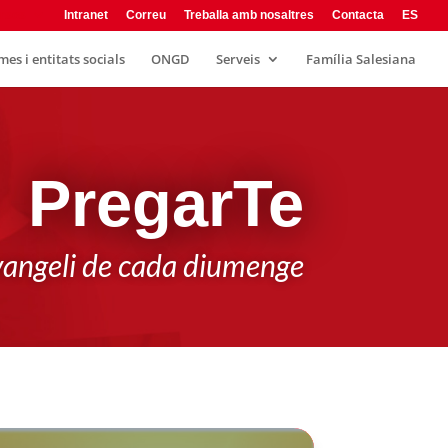
rsos
Intranet
Correu
Treballa amb nosaltres
Contacta
ES
es i entitats socials
ONGD
Serveis
Família Salesiana
PregarTe
'evangeli de cada diumenge