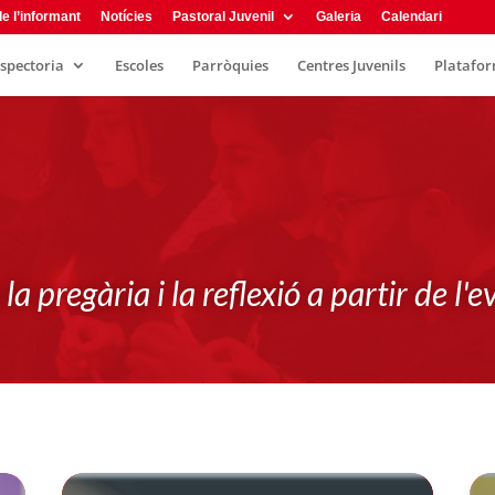
e l’informant
Notícies
Pastoral Juvenil
Galeria
Calendari
Recu
nspectoria
Escoles
Parròquies
Centres Juvenils
Plataform
la pregària i la reflexió a partir de l