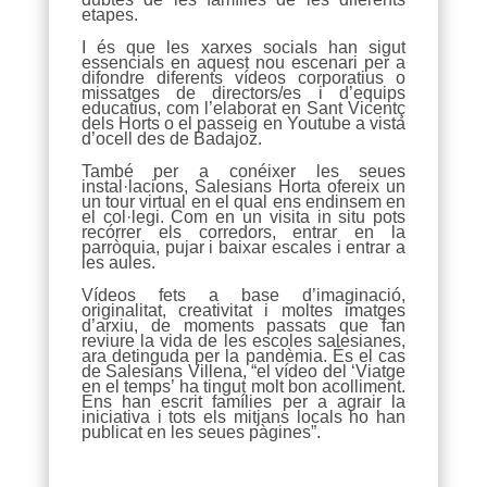
etapes.
I és que les xarxes socials han sigut
essencials en aquest nou escenari per a
difondre diferents vídeos corporatius o
missatges de directors/es i d’equips
educatius, com l’elaborat en Sant Vicentç
dels Horts o el passeig en Youtube a vista
d’ocell des de Badajoz.
També per a conéixer les seues
instal·lacions, Salesians Horta ofereix un
un tour virtual en el qual ens endinsem en
el col·legi. Com en un visita in situ pots
recórrer els corredors, entrar en la
parròquia, pujar i baixar escales i entrar a
les aules.
Vídeos fets a base d’imaginació,
originalitat, creativitat i moltes imatges
d’arxiu, de moments passats que fan
reviure la vida de les escoles salesianes,
ara detinguda per la pandèmia. És el cas
de Salesians Villena, “el vídeo del ‘Viatge
en el temps’ ha tingut molt bon acolliment.
Ens han escrit famílies per a agrair la
iniciativa i tots els mitjans locals ho han
publicat en les seues pàgines”.