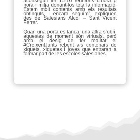
aconseguit fer 15-16 reunions d’hora o
hora i mitja donant-los tota la informació.
Estem molt contents amb els resultats
obtinguts, i encara seguim”, expliquen
des de Salesians Alcoi – Sant Vicent
Ferrer.
Quan una porta es tanca, una altra s’obri,
aquestes de moment són virtuals, però
amb el desig de fer realitat el
#CreixentJunts rebent als centenars de
xiquets, xiquetes i joves que entraran a
formar part de les escoles salesianes.