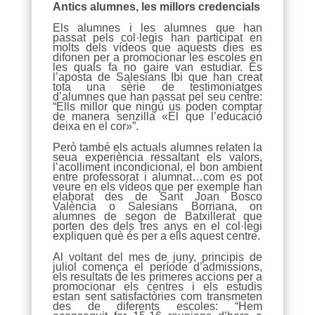
Antics alumnes, les millors credencials
Els alumnes i les alumnes que han
passat pels col·legis han participat en
molts dels vídeos que aquests dies es
difonen per a promocionar les escoles en
les quals fa no gaire van estudiar. És
l’aposta de Salesians Ibi que han creat
tota una sèrie de testimoniatges
d’alumnes que han passat pel seu centre:
“Ells millor que ningú us poden comptar
de manera senzilla «El que l’educació
deixa en el cor»”.
Però també els actuals alumnes relaten la
seua experiència ressaltant els valors,
l’acolliment incondicional, el bon ambient
entre professorat i alumnat…com es pot
veure en els vídeos que per exemple han
elaborat des de Sant Joan Bosco
València o Salesians Borriana, on
alumnes de segon de Batxillerat que
porten des dels tres anys en el col·legi
expliquen què és per a ells aquest centre.
Al voltant del mes de juny, principis de
juliol comença el període d’admissions,
els resultats de les primeres accions per a
promocionar els centres i els estudis
estan sent satisfactòries com transmeten
des de diferents escoles: “Hem