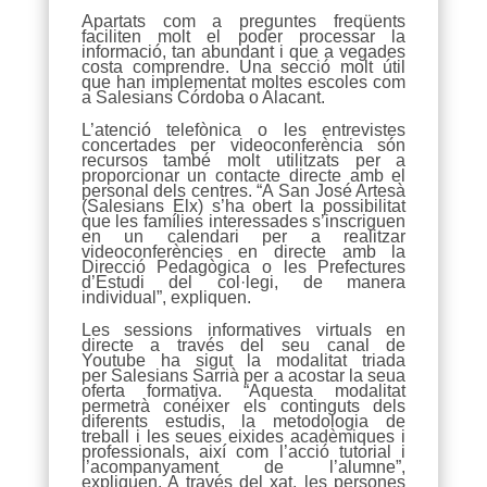
Apartats com a preguntes freqüents
faciliten molt el poder processar la
informació, tan abundant i que a vegades
costa comprendre. Una secció molt útil
que han implementat moltes escoles com
a Salesians Córdoba o Alacant.
L’atenció telefònica o les entrevistes
concertades per videoconferència són
recursos també molt utilitzats per a
proporcionar un contacte directe amb el
personal dels centres. “A San José Artesà
(Salesians Elx) s’ha obert la possibilitat
que les famílies interessades s’inscriguen
en un calendari per a realitzar
videoconferències en directe amb la
Direcció Pedagògica o les Prefectures
d’Estudi del col·legi, de manera
individual”, expliquen.
Les sessions informatives virtuals en
directe a través del seu canal de
Youtube ha sigut la modalitat triada
per Salesians Sarrià per a acostar la seua
oferta formativa. “Aquesta modalitat
permetrà conéixer els continguts dels
diferents estudis, la metodologia de
treball i les seues eixides acadèmiques i
professionals, així com l’acció tutorial i
l’acompanyament de l’alumne”,
expliquen. A través del xat, les persones