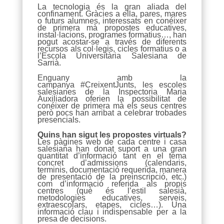
La tecnologia és la gran aliada del
confinament. Gràcies a ella, pares, mares
o futurs alumnes, interessats en conéixer
de primera mà propostes educatives,
instal·lacions, programes formatius…, han
pogut acostar-se a través de diferents
recursos als col·legis, cicles formatius o a
l’Escola Universitària Salesiana de
Sarrià.
Enguany amb la
campanya #CreixentJunts, les escoles
salesianes de la Inspectoria Maria
Auxiliadora oferien la possibilitat de
conéixer de primera mà els seus centres
però pocs han arribat a celebrar trobades
presencials.
Quins han sigut les propostes virtuals?
Les pàgines web de cada centre i casa
salesiana han donat suport a una gran
quantitat d’informació tant en el tema
concret d’admissions (calendaris,
terminis, documentació requerida, manera
de presentació de la preinscripció, etc.)
com d’informació referida als propis
centres (què és l’estil salesià,
metodologies educatives, serveis,
extraescolars, etapes, cicles…). Una
informació clau i indispensable per a la
presa de decisions.