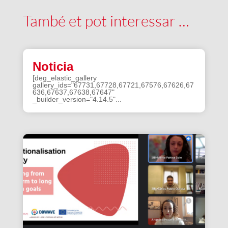
També et pot interessar …
Noticia
[deg_elastic_gallery
gallery_ids="67731,67728,67721,67576,67626,67
636,67637,67638,67647"
_builder_version="4.14.5"...