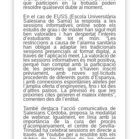
que participen en la trobada poden
resoldre qualsevol dubte al moment.
En el cas de EUSS (Escola Universitària
Salesiana de Sarrià) la resposta a les
sessions informatives online sobre els
estudis de grau i de màster han sigut molt
ben valorades i han despertat l’interés
d’estudiants de tot el món. “Les
restriccions a causa de l’alarma sanitària
han obligat a adaptar les tradicionals
sessions presencials al format digital, a
través de l’aplicació meet. La valoració de
les sessions informatives és molt positiva,
perquè han comptat amb la participació
de les persones que s’havien inscrit
prèviament, amb noves sol·licituds
procedents de diferents punts d’Espanya,
i amb connexions espontànies atretes per
l’àmplia oferta d’enginyeries, fins i tot des
d’altres països. La previsió és que les
pròximes cites generen el mateix interés”,
comenten des de l’entitat.
També destaca l’acció comunicativa de
Salesians Córdoba, proposa la modalitat
de webinar. Igualment, en línia amb la
importància de la cura del procés
d’acompanyament, el centre de Sevilla-
Trinidad ha celebrat sessions en directe a
través de Youtube per a resoldre tots els
dubtes de les famílies de les diferents