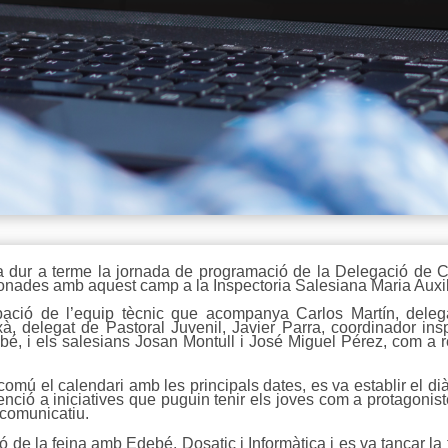
va dur a terme la jornada de programació de la Delegació de C
acionades amb aquest camp a la Inspectoria Salesiana Maria Auxi
ació de l’equip tècnic que acompanya Carlos Martín, delega
xà, delegat de Pastoral Juvenil, Javier Parra, coordinador insp
ebé, i els salesians Josan Montull i José Miguel Pérez, com a re
 comú el calendari amb les principals dates, es va establir el d
tenció a iniciatives que puguin tenir els joves com a protagonis
 comunicatiu.
ó de la feina amb Edebé, Dosatic i Informàtica i es va tancar la 