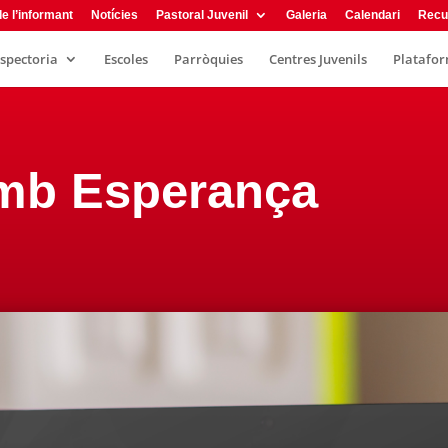
e l’informant
Notícies
Pastoral Juvenil
Galeria
Calendari
Recu
nspectoria
Escoles
Parròquies
Centres Juvenils
Plataform
mb Esperança