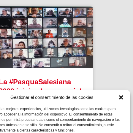
La #PasquaSalesiana
2022 inicia el seu camí de
Gestionar el consentimiento de las cookies
preparació
 las mejores experiencias, utilizamos tecnologías como las cookies para
Tindran lloc durant el mes d’abril.
o acceder a la información del dispositivo. El consentimiento de estas
 nos permitirá procesar datos como el comportamiento de navegación o las
ones únicas en este sitio. No consentir o retirar el consentimiento, puede
tivamente a ciertas características y funciones.