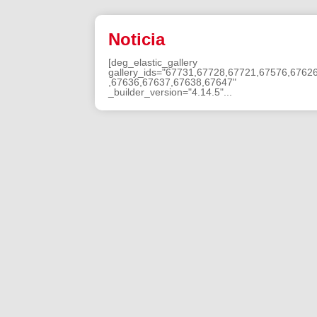
Noticia
[deg_elastic_gallery
gallery_ids="67731,67728,67721,67576,6762
,67636,67637,67638,67647"
_builder_version="4.14.5"...