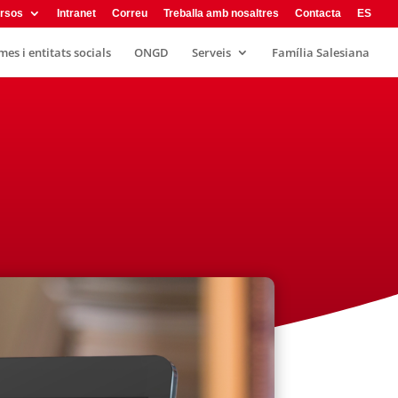
rsos
Intranet
Correu
Treballa amb nosaltres
Contacta
ES
es i entitats socials
ONGD
Serveis
Família Salesiana