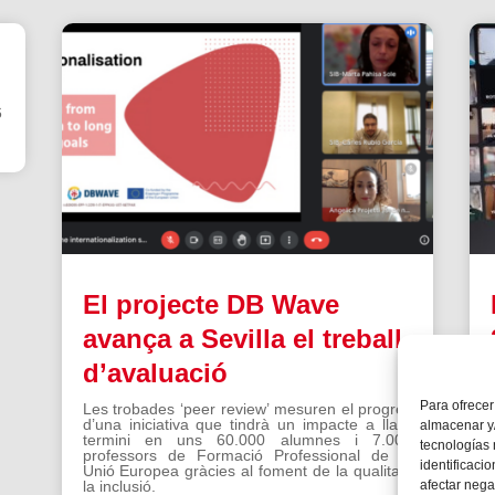
6
El projecte DB Wave
avança a Sevilla el treball
d’avaluació
Para ofrecer
Les trobades ‘peer review’ mesuren el progrés
d’una iniciativa que tindrà un impacte a llarg
almacenar y/
termini en uns 60.000 alumnes i 7.000
tecnologías
professors de Formació Professional de la
identificaci
Unió Europea gràcies al foment de la qualitat i
afectar nega
la inclusió.