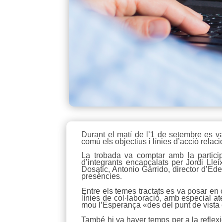
Durant el matí de l’1 de setembre es 
comú els objectius i línies d’acció rel
La trobada va comptar amb la particip
d’integrants encapçalats per Jordi Llei
Dosatic, Antonio Garrido, director d’Ed
presències.
Entre els temes tractats es va posar en
línies de col·laboració, amb especial a
mou l’Esperança «des del punt de vista
També hi va haver temps per a la reflexi