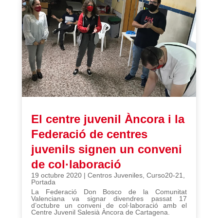
El centre juvenil Àncora i la
Federació de centres
juvenils signen un conveni
de col·laboració
19 octubre 2020
|
Centros Juveniles
,
Curso20-21
,
Portada
La Federació Don Bosco de la Comunitat
Valenciana va signar divendres passat 17
d’octubre un conveni de col·laboració amb el
Centre Juvenil Salesià Àncora de Cartagena.