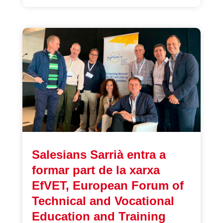
Salesians Sarrià entra a
formar part de la xarxa
EfVET, European Forum of
Technical and Vocational
Education and Training