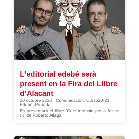
L’editorial edebé serà
present en la Fira del Llibre
d’Alacant
20 octubre 2020
|
Comunicación
,
Curso20-21
,
Edebé
,
Portada
Es presentarà el llibre ‘Curs intensiu per a fer-se
ric’ de Roberto Aliaga