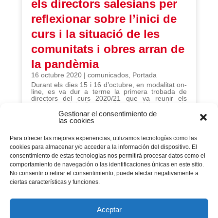
els directors salesians per
reflexionar sobre l’inici de
curs i la situació de les
comunitats i obres arran de
la pandèmia
16 octubre 2020
|
comunicados
,
Portada
Durant els dies 15 i 16 d’octubre, en modalitat on-
line, es va dur a terme la primera trobada de
directors del curs 2020/21 que va reunir els
membres del Consell Inspectorial amb els
salesians que dirigeixen les diferents presències
Gestionar el consentimiento de
salesianes.
las cookies
Para ofrecer las mejores experiencias, utilizamos tecnologías como las
cookies para almacenar y/o acceder a la información del dispositivo. El
consentimiento de estas tecnologías nos permitirá procesar datos como el
Página 80 de 299
comportamiento de navegación o las identificaciones únicas en este sitio.
No consentir o retirar el consentimiento, puede afectar negativamente a
« PRIMERA
...
«
10
20
ciertas características y funciones.
...
30
78
79
80
81
Aceptar