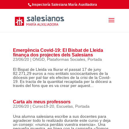
Inspectoría Salesiana María Auxiliadora
Emergència Covid-19: El Bisbat de Lleida
finança dos projectes dels Salesians
23/06/20
|
ONGD
,
Plataformas Sociales
,
Portada
El Bispat de Lleida va lliurar el passat 17 de juny
82.271,29 euros a nou entitats sociocaritatives de la
diòcesis per pal·liar els efectes de la crisi de la Covid-
19. Es tracta de la quantitat recaptada per la diòcesi a
través del fons que es va crear per aquest...
Carta als meus professors
22/06/20
|
Curso19-20
,
Escuelas
,
Portada
Una alumna salesiana escribe a sus docentes para
agradecer todo lo realizado durante este curso y deja
un consejo: «nunca perdáis vuestra esencia». Una
pequeña muestra, en línea con la campaña «Somos