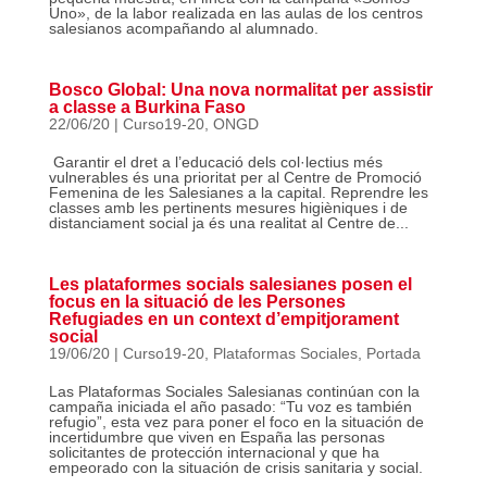
Uno», de la labor realizada en las aulas de los centros
salesianos acompañando al alumnado.
Bosco Global: Una nova normalitat per assistir
a classe a Burkina Faso
22/06/20
|
Curso19-20
,
ONGD
​ Garantir el dret a l’educació dels col·lectius més
vulnerables és una prioritat per al Centre de Promoció
Femenina de les Salesianes a la capital. Reprendre les
classes amb les pertinents mesures higièniques i de
distanciament social ja és una realitat al Centre de...
Les plataformes socials salesianes posen el
focus en la situació de les Persones
Refugiades en un context d’empitjorament
social
19/06/20
|
Curso19-20
,
Plataformas Sociales
,
Portada
Las Plataformas Sociales Salesianas continúan con la
campaña iniciada el año pasado: “Tu voz es también
refugio”, esta vez para poner el foco en la situación de
incertidumbre que viven en España las personas
solicitantes de protección internacional y que ha
empeorado con la situación de crisis sanitaria y social.